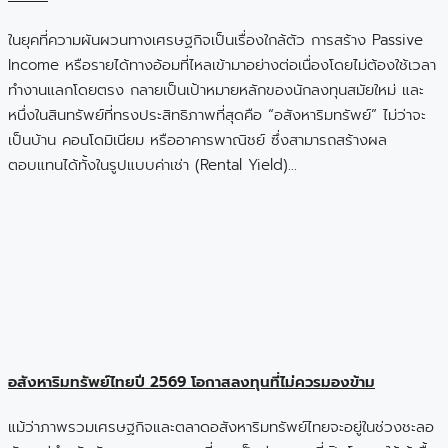
ในยุคที่ความผันผวนทางเศรษฐกิจเป็นเรื่องใกล้ตัว การสร้าง Passive
Income หรือรายได้ทางอ้อมที่ไหลเข้ามาอย่างต่อเนื่องโดยไม่ต้องใช้เวลา
ทำงานแลกโดยตรง กลายเป็นเป้าหมายหลักของนักลงทุนสมัยใหม่ และ
หนึ่งในสินทรัพย์ที่ทรงประสิทธิภาพที่สุดคือ “อสังหาริมทรัพย์” ไม่ว่าจะ
เป็นบ้าน คอนโดมิเนียม หรืออาคารพาณิชย์ ซึ่งสามารถสร้างผล
ตอบแทนได้ทั้งในรูปแบบค่าเช่า (Rental Yield)…
อสังหาริมทรัพย์ไทยปี 2569 โอกาสลงทุนที่ไม่ควรมองข้าม
แม้ว่าภาพรวมเศรษฐกิจและตลาดอสังหาริมทรัพย์ไทยจะอยู่ในช่วงชะลอ