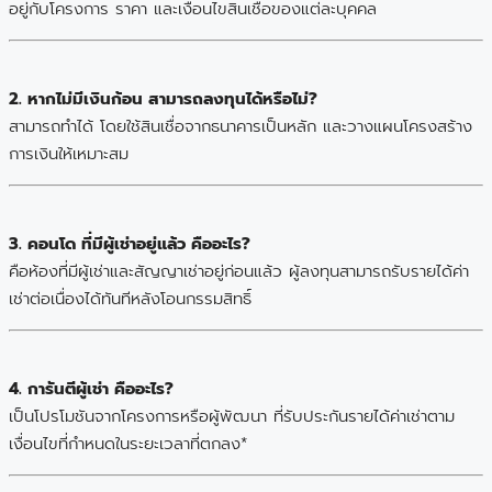
อยู่กับโครงการ ราคา และเงื่อนไขสินเชื่อของแต่ละบุคคล
2. หากไม่มีเงินก้อน สามารถลงทุนได้หรือไม่?
สามารถทำได้ โดยใช้สินเชื่อจากธนาคารเป็นหลัก และวางแผนโครงสร้าง
การเงินให้เหมาะสม
3. คอนโด ที่มีผู้เช่าอยู่แล้ว คืออะไร?
คือห้องที่มีผู้เช่าและสัญญาเช่าอยู่ก่อนแล้ว ผู้ลงทุนสามารถรับรายได้ค่า
เช่าต่อเนื่องได้ทันทีหลังโอนกรรมสิทธิ์
4. การันตีผู้เช่า คืออะไร?
เป็นโปรโมชันจากโครงการหรือผู้พัฒนา ที่รับประกันรายได้ค่าเช่าตาม
เงื่อนไขที่กำหนดในระยะเวลาที่ตกลง*