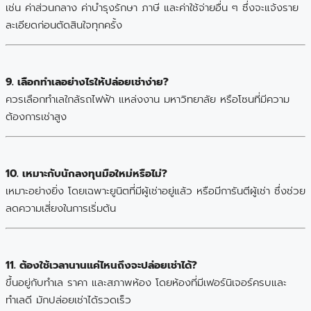
เช่น ค่าส่วนกลาง ค่าบำรุงรักษา ภาษี และค่าใช้จ่ายอื่น ๆ ซึ่งจะแจ้งราย
ละเอียดก่อนตัดสินใจทุกครั้ง
9. เลือกทำเลอย่างไรให้ปล่อยเช่าง่าย?
ควรเลือกทำเลใกล้รถไฟฟ้า แหล่งงาน มหาวิทยาลัย หรือโซนที่มีความ
ต้องการเช่าสูง
10. เหมาะกับนักลงทุนมือใหม่หรือไม่?
เหมาะอย่างยิ่ง โดยเฉพาะยูนิตที่มีผู้เช่าอยู่แล้ว หรือมีการันตีผู้เช่า ซึ่งช่วย
ลดความเสี่ยงในการเริ่มต้น
11. ต้องใช้เวลานานแค่ไหนถึงจะปล่อยเช่าได้?
ขึ้นอยู่กับทำเล ราคา และสภาพห้อง โดยห้องที่มีเฟอร์นิเจอร์ครบและ
ทำเลดี มักปล่อยเช่าได้รวดเร็ว