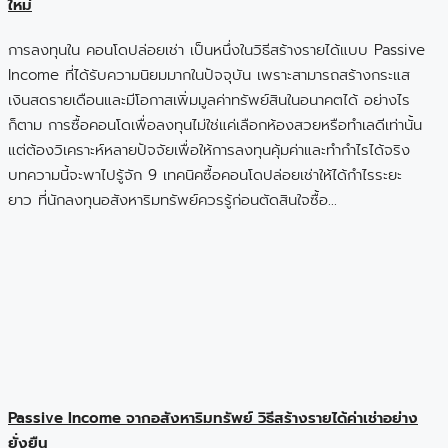
ใหม่
การลงทุนใน คอนโดปล่อยเช่า เป็นหนึ่งในวิธีสร้างรายได้แบบ Passive
Income ที่ได้รับความนิยมมากในปัจจุบัน เพราะสามารถสร้างกระแส
เงินสดรายเดือนและมีโอกาสเพิ่มมูลค่าทรัพย์สินในอนาคตได้ อย่างไร
ก็ตาม การซื้อคอนโดเพื่อลงทุนไม่ใช่แค่เลือกห้องสวยหรือทำเลดีเท่านั้น
แต่ต้องวิเคราะห์หลายปัจจัยเพื่อให้การลงทุนคุ้มค่าและทำกำไรได้จริง
บทความนี้จะพาไปรู้จัก 9 เทคนิคซื้อคอนโดปล่อยเช่าให้ได้กำไรระยะ
ยาว ที่นักลงทุนอสังหาริมทรัพย์ควรรู้ก่อนตัดสินใจซื้อ…
Passive Income จากอสังหาริมทรัพย์ วิธีสร้างรายได้ค่าเช่าอย่าง
ยั่งยืน