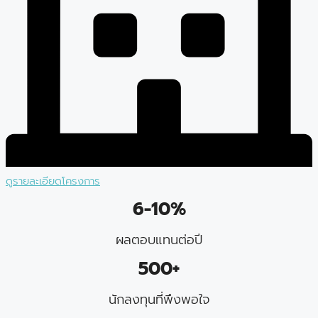
ดูรายละเอียดโครงการ
6-10%
ผลตอบแทนต่อปี
500+
นักลงทุนที่พึงพอใจ