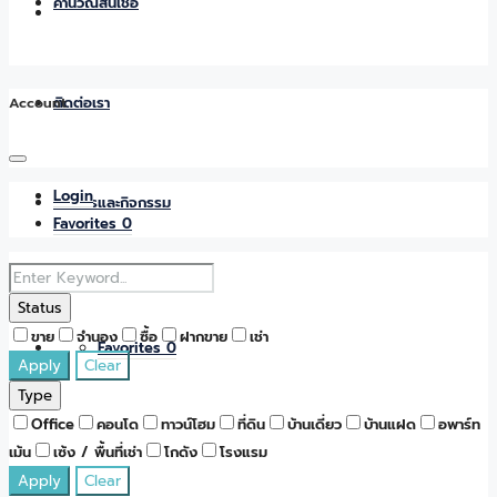
คำนวณสินเชื่อ
Account
ติดต่อเรา
Login
ข่าวสารและกิจกรรม
Favorites
0
Status
ขาย
จำนอง
ซื้อ
ฝากขาย
เช่า
Favorites
0
Apply
Clear
Type
Office
คอนโด
ทาวน์โฮม
ที่ดิน
บ้านเดี่ยว
บ้านแฝด
อพาร์ท
เม้น
เซ้ง / พื้นที่เช่า
โกดัง
โรงแรม
Apply
Clear