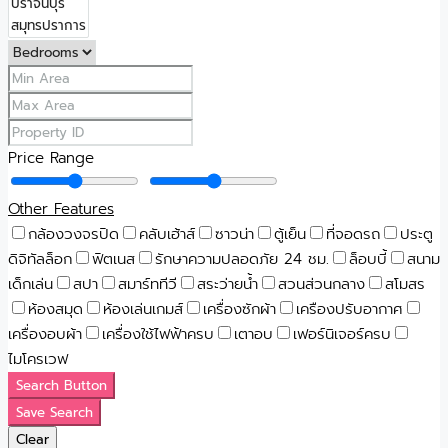
Price Range
Other Features
กล้องวงจรปิด
คลับเฮ้าส์
ซาวน่า
ตู้เย็น
ที่จอดรถ
ประตู
ดิจิทัลล็อก
ฟิตเนส
รักษาความปลอดภัย 24 ชม.
ล็อบบี้
สนาม
เด็กเล่น
สปา
สมาร์ททีวี
สระว่ายน้ำ
สวนส่วนกลาง
สโมสร
ห้องสมุด
ห้องเล่นเกมส์
เครื่องซักผ้า
เครืองปรับอากาศ
เครื่องอบผ้า
เครื่องใช้ไฟฟ้าครบ
เตาอบ
เฟอร์นิเจอร์ครบ
ไมโครเวฟ
Search Button
Save Search
Clear