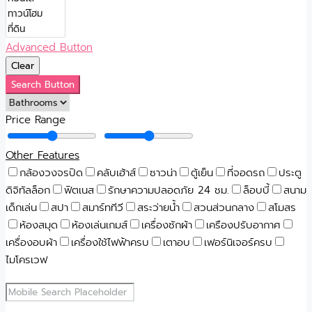
Advanced Button
Clear
Search Button
Price Range
Other Features
กล้องวงจรปิด
คลับเฮ้าส์
ซาวน่า
ตู้เย็น
ที่จอดรถ
ประตู
ดิจิทัลล็อก
ฟิตเนส
รักษาความปลอดภัย 24 ชม.
ล็อบบี้
สนาม
เด็กเล่น
สปา
สมาร์ททีวี
สระว่ายน้ำ
สวนส่วนกลาง
สโมสร
ห้องสมุด
ห้องเล่นเกมส์
เครื่องซักผ้า
เครืองปรับอากาศ
เครื่องอบผ้า
เครื่องใช้ไฟฟ้าครบ
เตาอบ
เฟอร์นิเจอร์ครบ
ไมโครเวฟ