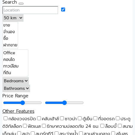
Search
Price Range
Other Features
กล้องวงจรปิด
คลับเฮ้าส์
ซาวน่า
ตู้เย็น
ที่จอดรถ
ประตู
ดิจิทัลล็อก
ฟิตเนส
รักษาความปลอดภัย 24 ชม.
ล็อบบี้
สนาม
เด็กเล่น
สปา
สมาร์ททีวี
สระว่ายน้ำ
สวนส่วนกลาง
สโมสร