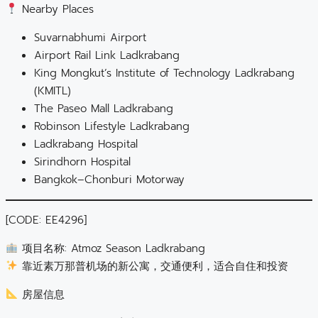
Nearby Places
Suvarnabhumi Airport
Airport Rail Link Ladkrabang
King Mongkut’s Institute of Technology Ladkrabang
(KMITL)
The Paseo Mall Ladkrabang
Robinson Lifestyle Ladkrabang
Ladkrabang Hospital
Sirindhorn Hospital
Bangkok–Chonburi Motorway
[CODE: EE4296]
项目名称: Atmoz Season Ladkrabang
靠近素万那普机场的新公寓，交通便利，适合自住和投资
房屋信息