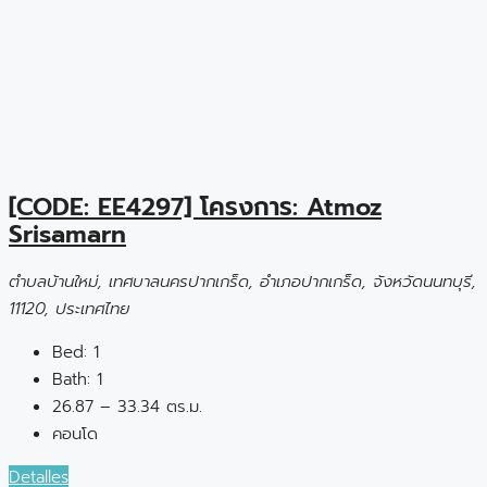
[CODE: EE4297] โครงการ: Atmoz
Srisamarn
ตำบลบ้านใหม่, เทศบาลนครปากเกร็ด, อำเภอปากเกร็ด, จังหวัดนนทบุรี,
11120, ประเทศไทย
Bed:
1
Bath:
1
26.87 – 33.34 ตร.ม.
คอนโด
Detalles