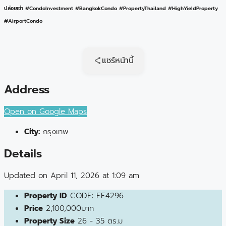
ปล่อยเช่า #CondoInvestment #BangkokCondo #PropertyThailand #HighYieldProperty
#AirportCondo
แชร์หน้านี้
Address
Open on Google Maps
City:
กรุงเทพ
Details
Updated on April 11, 2026 at 1:09 am
Property ID
CODE: EE4296
Price
2,100,000บาท
Property Size
26 - 35 ตร.ม