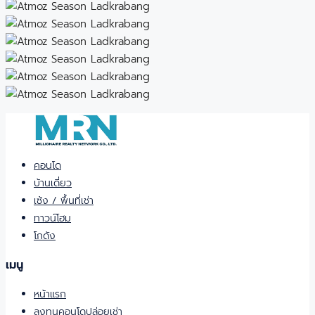
คอนโด
บ้านเดี่ยว
เซ้ง / พื้นที่เช่า
ทาวน์โฮม
โกดัง
เมนู
หน้าแรก
ลงทุนคอนโดปล่อยเช่า