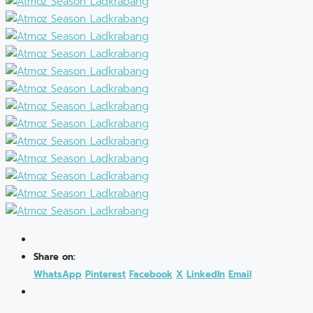
Share on:
WhatsApp
Pinterest
Facebook
X
LinkedIn
Email