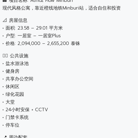
🏢 项目名称: Atmoz Flow Minburi
现代风格公寓，靠近橙线地铁Minburi站，适合自住和投资
📐 房屋信息
• 面积: 23.58 – 29.01 平方米
• 户型: 一居室 – 一居室Plus
• 价格: 2,094,000 – 2,655,200 泰铢
🏊‍♂️ 公共设施
• 盐水游泳池
• 健身房
• 共享办公空间
• 休闲区
• 绿化花园
• 大堂
• 24小时安保 + CCTV
• 门禁卡系统
• 停车位
📍 周边配套