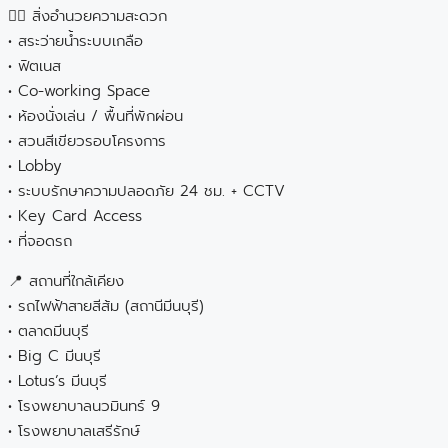
🏊‍♂️ สิ่งอำนวยความสะดวก
• สระว่ายน้ำระบบเกลือ
• ฟิตเนส
• Co-working Space
• ห้องนั่งเล่น / พื้นที่พักผ่อน
• สวนสีเขียวรอบโครงการ
• Lobby
• ระบบรักษาความปลอดภัย 24 ชม. + CCTV
• Key Card Access
• ที่จอดรถ
📍 สถานที่ใกล้เคียง
• รถไฟฟ้าสายสีส้ม (สถานีมีนบุรี)
• ตลาดมีนบุรี
• Big C มีนบุรี
• Lotus’s มีนบุรี
• โรงพยาบาลนวมินทร์ 9
• โรงพยาบาลเสรีรักษ์