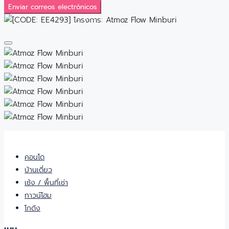
Enviar correos electrónicos
คอนโด
บ้านเดี่ยว
เซ้ง / พื้นที่เช่า
ทาวน์โฮม
โกดัง