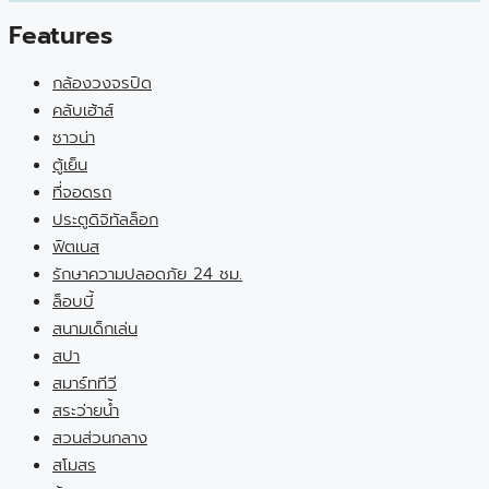
Features
กล้องวงจรปิด
คลับเฮ้าส์
ซาวน่า
ตู้เย็น
ที่จอดรถ
ประตูดิจิทัลล็อก
ฟิตเนส
รักษาความปลอดภัย 24 ชม.
ล็อบบี้
สนามเด็กเล่น
สปา
สมาร์ททีวี
สระว่ายน้ำ
สวนส่วนกลาง
สโมสร