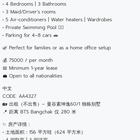
• 4 Bedrooms | 3 Bathrooms
• 3 Maid/Driver’s rooms
• 5 Air-conditioners | Water heaters | Wardrobes
• Private Swimming Pool 🏊‍♂️
• Parking for 4–8 cars 🚗
🌿 Perfect for families or as a home office setup
💰 75000 / per month
📅 Minimum 1-year lease
💼 Open to all nationalities
中文
CODE: AA4327
🏡 出租（不出售）– 曼谷素坤逸60/1 独栋别墅
📍 距离 BTS Bangchak 仅 280 米
✨ 房产详情：
• 土地面积：156 平方哇（624 平方米）
• 4 间卧室 | 3 间浴室