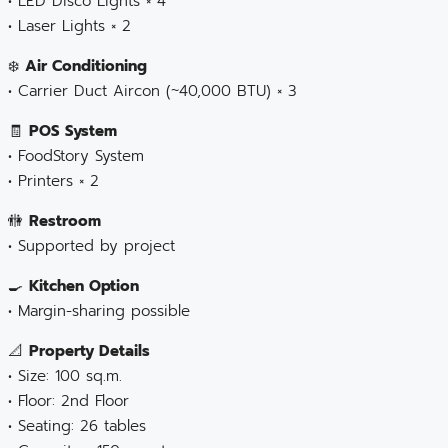
• LED Disco Lights × 4
• Laser Lights × 2
❄️
Air Conditioning
• Carrier Duct Aircon (~40,000 BTU) × 3
🧾
POS System
• FoodStory System
• Printers × 2
🚻
Restroom
• Supported by project
🍳
Kitchen Option
• Margin-sharing possible
📐
Property Details
• Size: 100 sq.m.
• Floor: 2nd Floor
• Seating: 26 tables