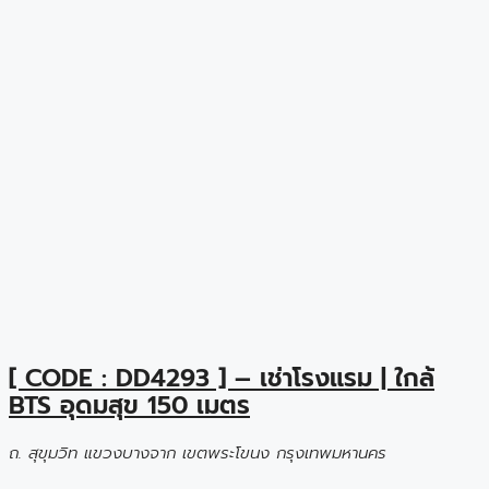
[ CODE : DD4293 ] – เช่าโรงแรม | ใกล้
BTS อุดมสุข 150 เมตร
ถ. สุขุมวิท แขวงบางจาก เขตพระโขนง กรุงเทพมหานคร