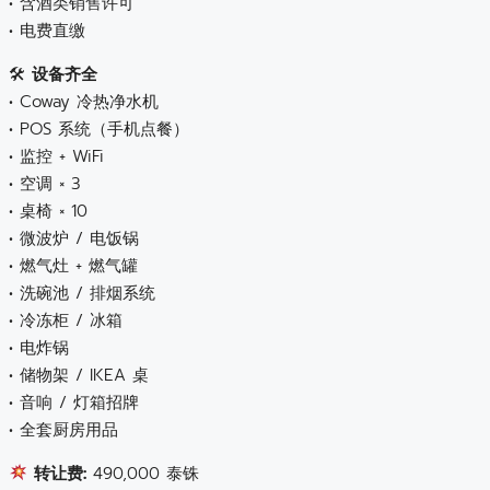
• 含酒类销售许可
• 电费直缴
🛠
设备齐全
• Coway 冷热净水机
• POS 系统（手机点餐）
• 监控 + WiFi
• 空调 × 3
• 桌椅 × 10
• 微波炉 / 电饭锅
• 燃气灶 + 燃气罐
• 洗碗池 / 排烟系统
• 冷冻柜 / 冰箱
• 电炸锅
• 储物架 / IKEA 桌
• 音响 / 灯箱招牌
• 全套厨房用品
转让费:
490,000 泰铢