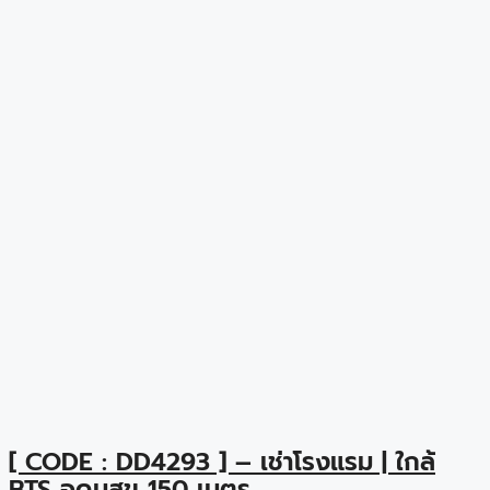
[ CODE : DD4293 ] – เช่าโรงแรม | ใกล้
BTS อุดมสุข 150 เมตร