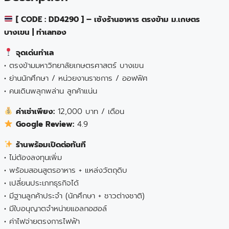
[ CODE : DD4290 ] – เซ้งร้านอาหาร ตรงข้าม ม.เกษตร
บางเขน | ทำเลทอง
จุดเด่นทำเล
• ตรงข้ามมหาวิทยาลัยเกษตรศาสตร์ บางเขน
• ย่านนักศึกษา / หน่วยงานราชการ / ออฟฟิศ
• คนเดินพลุกพล่าน ลูกค้าแน่น
ค่าเช่าเพียง:
12,000 บาท / เดือน
Google Review:
4.9
ร้านพร้อมเปิดต่อทันที
• ไม่ต้องลงทุนเพิ่ม
• พร้อมสอนสูตรอาหาร + แหล่งวัตถุดิบ
• เปลี่ยนประเภทธุรกิจได้
• มีฐานลูกค้าประจำ (นักศึกษา + ชาวต่างชาติ)
• มีใบอนุญาตจำหน่ายแอลกอฮอล์
• ค่าไฟจ่ายตรงการไฟฟ้า