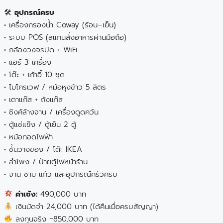
🛠
อุปกรณ์ครบ
• เครื่องกรองน้ำ Coway (ร้อน–เย็น)
• ระบบ POS (สแกนสั่งอาหารผ่านมือถือ)
• กล้องวงจรปิด + WiFi
• แอร์ 3 เครื่อง
• โต๊ะ + เก้าอี้ 10 ชุด
• ไมโครเวฟ / หม้อหุงข้าว 5 ลิตร
• เตาแก๊ส + ถังแก๊ส
• ซิงค์ล้างจาน / เครื่องดูดควัน
• ตู้แช่แข็ง / ตู้เย็น 2 ตู้
• หม้อทอดไฟฟ้า
• ชั้นวางของ / โต๊ะ IKEA
• ลำโพง / ป้ายตู้ไฟหน้าร้าน
• จาน ชาม แก้ว และอุปกรณ์ครัวครบ
ค่าเซ้ง:
490,000 บาท
เงินมัดจำ 24,000 บาท (ได้คืนเมื่อครบสัญญา)
ลงทุนจริง ~850,000 บาท