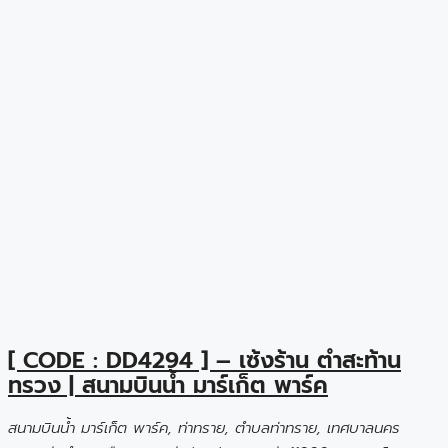
[ CODE : DD4294 ] – เซ้งร้าน ตำสะท้าน
ทรวง | สนามบินน้ำ มาร์เก็ต พาร์ค
สนามบินน้ำ มาร์เก็ต พาร์ค, ท่าทราย, ตำบลท่าทราย, เทศบาลนคร