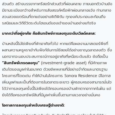
ส่วนตัว สร้างบรรยากาศรีสอร์ทส่วนตัวที่ผ่อนคลาย ภายนอกตัวบ้านยัง
มีชานระเบียงกว้างสำหรับการสังสรรค์หรือพักผ่อนกลางแจ้ง ท่ามกลาง
สวนสวยเขตร้อนที่ตกแต่งอย่างพิถีพิถัน ทุกองค์ประกอบสะท้อนถึง
รสนิยมและวิถีชีวิตระดับไฮเอนด์ของเจ้าของบ้านอย่างแท้จริง
มากกว่าที่อยู่อาศัย คือสินทรัพย์การลงทุนระดับเวิลด์คลาส:
บ้านหลังนี้ไม่ใช่เพียงที่พักอาศัยทั่วไป หากแต่คือผลงานมาสเตอร์พีซที่
ผสานความหรูหราเข้ากับฟังก์ชันการใช้สอยได้อย่างชาญฉลาดลงตัว ซึ่ง
นอกจากจะมอบประสบการณ์การอยู่อาศัยที่เหนือระดับแล้ว ยังถือเป็น
“สินทรัพย์เกรดลงทุน”
(investment-grade asset) ที่มีศักยภาพ
เติบโตของมูลค่าในอนาคต ด้วยซัพพลายที่มีอย่างจำกัดและมาตรฐาน
โครงการที่โดดเด่น ทำให้บ้านในโครงการ Sonora Residence มีโอกาส
เพิ่มมูลค่าและเป็นที่ต้องการในตลาดระยะยาว ผู้ครอบครองสามารถมั่นใจ
ได้ว่าการลงทุนครั้งนี้ไม่เพียงได้ครอบครองบ้านพักตากอากาศในฝัน แต่
ยังได้ถือครองทรัพย์สินที่มีมูลค่าเพิ่มขึ้นตามกาลเวลาอย่างมั่นคง
โอกาสการลงทุนสำหรับเศรษฐีต่างชาติ: