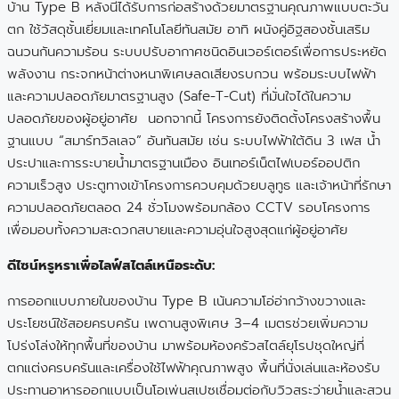
บ้าน Type B หลังนี้ได้รับการก่อสร้างด้วยมาตรฐานคุณภาพแบบตะวัน
ตก ใช้วัสดุชั้นเยี่ยมและเทคโนโลยีทันสมัย อาทิ ผนังคู่อิฐสองชั้นเสริม
ฉนวนกันความร้อน ระบบปรับอากาศชนิดอินเวอร์เตอร์เพื่อการประหยัด
พลังงาน กระจกหน้าต่างหนาพิเศษลดเสียงรบกวน พร้อมระบบไฟฟ้า
และความปลอดภัยมาตรฐานสูง (Safe-T-Cut) ที่มั่นใจได้ในความ
ปลอดภัยของผู้อยู่อาศัย นอกจากนี้ โครงการยังติดตั้งโครงสร้างพื้น
ฐานแบบ “สมาร์ทวิลเลจ” อันทันสมัย เช่น ระบบไฟฟ้าใต้ดิน 3 เฟส น้ำ
ประปาและการระบายน้ำมาตรฐานเมือง อินเทอร์เน็ตไฟเบอร์ออปติก
ความเร็วสูง ประตูทางเข้าโครงการควบคุมด้วยบลูทูธ และเจ้าหน้าที่รักษา
ความปลอดภัยตลอด 24 ชั่วโมงพร้อมกล้อง CCTV รอบโครงการ
เพื่อมอบทั้งความสะดวกสบายและความอุ่นใจสูงสุดแก่ผู้อยู่อาศัย
ดีไซน์หรูหราเพื่อไลฟ์สไตล์เหนือระดับ:
การออกแบบภายในของบ้าน Type B เน้นความโอ่อ่ากว้างขวางและ
ประโยชน์ใช้สอยครบครัน เพดานสูงพิเศษ 3–4 เมตรช่วยเพิ่มความ
โปร่งโล่งให้ทุกพื้นที่ของบ้าน มาพร้อมห้องครัวสไตล์ยุโรปชุดใหญ่ที่
ตกแต่งครบครันและเครื่องใช้ไฟฟ้าคุณภาพสูง พื้นที่นั่งเล่นและห้องรับ
ประทานอาหารออกแบบเป็นโอเพ่นสเปซเชื่อมต่อกับวิวสระว่ายน้ำและสวน