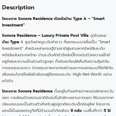
Description
โครงการ Sonora Residence เปิดตัวบ้าน Type A – “Smart
Investment”
Sonora Residence – Luxury Private Pool Villa
ภูมิใจเสนอ
บ้าน Type
A พูลวิลล่าหรูระดับห้าดาว ที่ออกแบบมาเพื่อเป็น “Smart
Investment” สำหรับเหล่าเศรษฐีต่างชาติผู้แสวงหาทรัพย์สินระดับ
พรีเมียมในประเทศไทย บ้านระดับลักชัวรีหลังนี้โดดเด่นด้วยความเอ็กซ์
คลูซีฟและความเป็นส่วนตัวสูงสุด ทั้งยังสะท้อนให้เห็นถึงความคุ้มค่าใน
การลงทุนระยะยาว ด้วยคุณภาพการก่อสร้างและการออกแบบที่พิถีพิถัน
เพื่อตอบโจทย์ไลฟ์สไตล์ของผู้ถือครองระดับ High-Net-Worth อย่าง
แท้จริง
โครงการ Sonora Residence
ตั้งอยู่ในทำเลศักยภาพของพัทยาตะวัน
ออก รายล้อมด้วยธรรมชาติอันร่มรื่นใกล้ทะเลสาบชากนอก ให้บรรยากาศ
เงียบสงบและเป็นส่วนตัวสำหรับผู้อยู่อาศัยระดับเอ็กซ์คลูซีฟ โครงการ
แห่งนี้เป็นเอสเตทบูทีคที่มีจำนวนจำกัดเพียง
8 หลัง
บนพื้นที่กว่า
5 ไร่