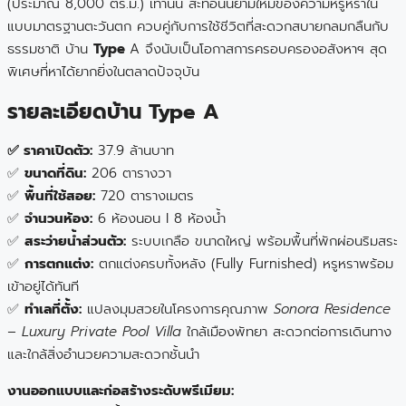
(ประมาณ 8,000 ตร.ม.) เท่านั้น สะท้อนนิยามใหม่ของความหรูหราใน
แบบมาตรฐานตะวันตก ควบคู่กับการใช้ชีวิตที่สะดวกสบายกลมกลืนกับ
ธรรมชาติ บ้าน
Type
A จึงนับเป็นโอกาสการครอบครองอสังหาฯ สุด
พิเศษที่หาได้ยากยิ่งในตลาดปัจจุบัน
รายละเอียดบ้าน Type A
✅ ราคาเปิดตัว:
37.9 ล้านบาท
✅
ขนาดที่ดิน:
206 ตารางวา
✅
พื้นที่ใช้สอย:
720 ตารางเมตร
✅
จำนวนห้อง:
6 ห้องนอน I 8 ห้องน้ำ
✅
สระว่ายน้ำส่วนตัว:
ระบบเกลือ ขนาดใหญ่ พร้อมพื้นที่พักผ่อนริมสระ
✅
การตกแต่ง:
ตกแต่งครบทั้งหลัง (Fully Furnished) หรูหราพร้อม
เข้าอยู่ได้ทันที
✅
ทำเลที่ตั้ง:
แปลงมุมสวยในโครงการคุณภาพ
Sonora Residence
– Luxury Private Pool Villa
ใกล้เมืองพัทยา สะดวกต่อการเดินทาง
และใกล้สิ่งอำนวยความสะดวกชั้นนำ
งานออกแบบและก่อสร้างระดับพรีเมียม: