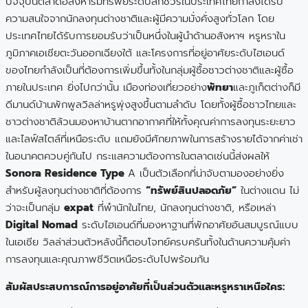
ปัจจุบันตลาดอสังหาริมทรัพย์ระดับลักชัวรีในประเทศไทยกำลังได้รับ
ความสนใจจากนักลงทุนต่างชาติและผู้มีความมั่งคั่งสูงทั่วโลก โดย
ประเทศไทยได้รับการยอมรับว่าเป็นหนึ่งในผู้นำด้านอสังหาฯ หรูหราใน
ภูมิภาคเอเชียตะวันออกเฉียงใต้ และโครงการที่อยู่อาศัยระดับไฮเอนด์
ของไทยกำลังเป็นที่ต้องการเพิ่มขึ้นทั้งในกลุ่มผู้ซื้อชาวต่างชาติและผู้ซื้อ
ภายในประเทศ ยิ่งไปกว่านั้น เมืองท่องเที่ยวอย่าง
พัทยา
และภูเก็ตต่างก็มี
ดีมานด์บ้านพักพูลวิลล่าหรูพุ่งสูงขึ้นตามลำดับ โดยทั้งผู้ซื้อชาวไทยและ
ชาวต่างชาติล้วนมองหาบ้านตากอากาศที่ให้ทั้งคุณค่าการลงทุนระยะยาว
และไลฟ์สไตล์ที่เหนือระดับ แถมยังมีศักยภาพในการสร้างรายได้จากค่าเช่า
ในอนาคตควบคู่กันไป กระแสความต้องการในตลาดเช่นนี้ส่งผลให้
Sonora Residence Type
A เป็นตัวเลือกที่น่าจับตามองอย่างยิ่ง
สำหรับผู้ลงทุนต่างชาติที่ต้องการ
“ทรัพย์สินปลอดภัย”
ในต่างแดน ไม่
ว่าจะเป็นกลุ่ม
expat
ที่พำนักในไทย, นักลงทุนต่างชาติ, หรือเหล่า
Digital Nomad
ระดับไฮเอนด์ที่มองหาฐานที่พักอาศัยอันสมบูรณ์แบบ
ในเอเชีย วิลล่าส่วนตัวหลังนี้ก็ตอบโจทย์ครบครันทั้งในด้านความคุ้มค่า
การลงทุนและคุณภาพชีวิตเหนือระดับไปพร้อมกัน
สัมผัสประสบการณ์การอยู่อาศัยที่เป็นส่วนตัวและหรูหราเหนือใคร: