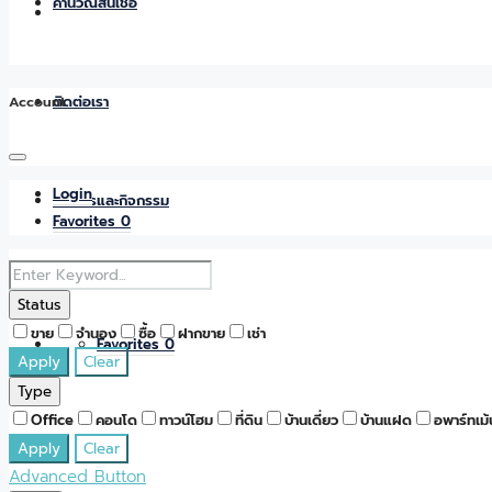
คำนวณสินเชื่อ
Account
ติดต่อเรา
Login
ข่าวสารและกิจกรรม
Favorites
0
Status
ขาย
จำนอง
ซื้อ
ฝากขาย
เช่า
Favorites
0
Apply
Clear
Type
Office
คอนโด
ทาวน์โฮม
ที่ดิน
บ้านเดี่ยว
บ้านแฝด
อพาร์ทเม้
Apply
Clear
Advanced Button