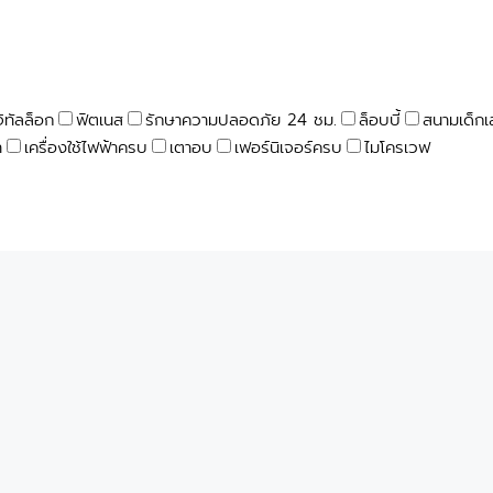
จิทัลล็อก
ฟิตเนส
รักษาความปลอดภัย 24 ชม.
ล็อบบี้
สนามเด็กเ
า
เครื่องใช้ไฟฟ้าครบ
เตาอบ
เฟอร์นิเจอร์ครบ
ไมโครเวฟ