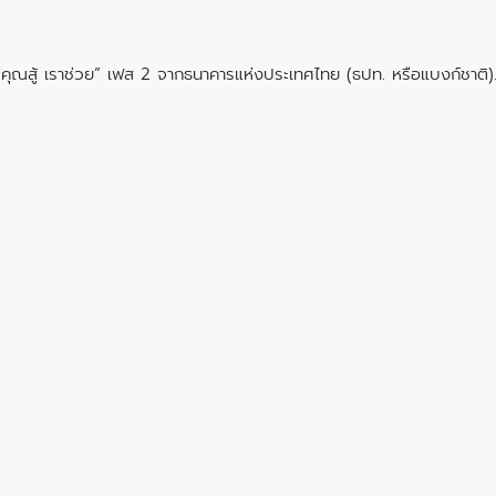
คุณสู้ เราช่วย” เฟส 2 จากธนาคารแห่งประเทศไทย (ธปท. หรือแบงก์ชาติ).