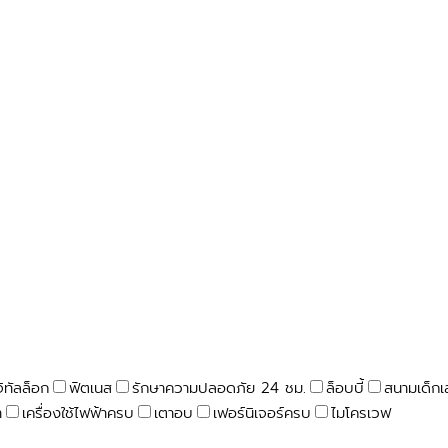
จิทัลล็อก
ฟิตเนส
รักษาความปลอดภัย 24 ชม.
ล็อบบี้
สนามเด็กเ
า
เครื่องใช้ไฟฟ้าครบ
เตาอบ
เฟอร์นิเจอร์ครบ
ไมโครเวฟ