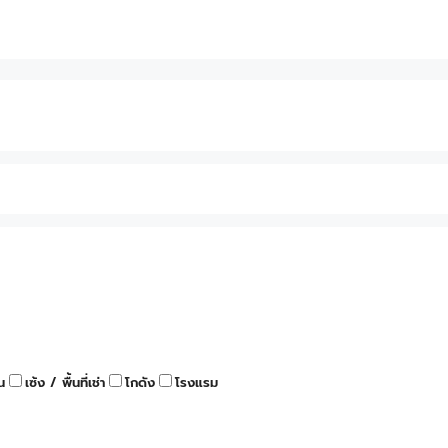
น
เซ้ง / พื้นที่เช่า
โกดัง
โรงแรม