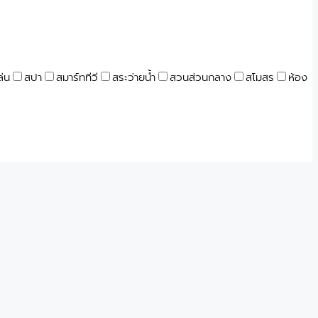
ล่น
สปา
สมาร์ททีวี
สระว่ายน้ำ
สวนส่วนกลาง
สโมสร
ห้อง