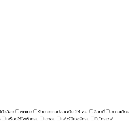
จิทัลล็อก
ฟิตเนส
รักษาความปลอดภัย 24 ชม.
ล็อบบี้
สนามเด็กเ
า
เครื่องใช้ไฟฟ้าครบ
เตาอบ
เฟอร์นิเจอร์ครบ
ไมโครเวฟ