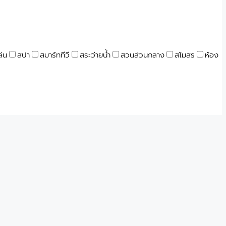
ล่น
สปา
สมาร์ททีวี
สระว่ายน้ำ
สวนส่วนกลาง
สโมสร
ห้อง