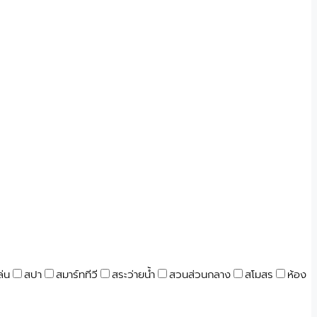
ล่น
สปา
สมาร์ททีวี
สระว่ายน้ำ
สวนส่วนกลาง
สโมสร
ห้อง