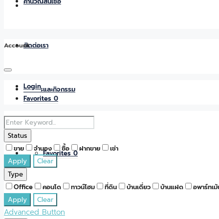
คำนวณสินเชื่อ
Account
ติดต่อเรา
Login
ข่าวสารและกิจกรรม
Favorites
0
Status
ขาย
จำนอง
ซื้อ
ฝากขาย
เช่า
Favorites
0
Apply
Clear
Type
Office
คอนโด
ทาวน์โฮม
ที่ดิน
บ้านเดี่ยว
บ้านแฝด
อพาร์ทเม้
Apply
Clear
Advanced Button