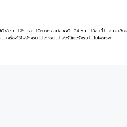
จิทัลล็อก
ฟิตเนส
รักษาความปลอดภัย 24 ชม.
ล็อบบี้
สนามเด็กเ
า
เครื่องใช้ไฟฟ้าครบ
เตาอบ
เฟอร์นิเจอร์ครบ
ไมโครเวฟ