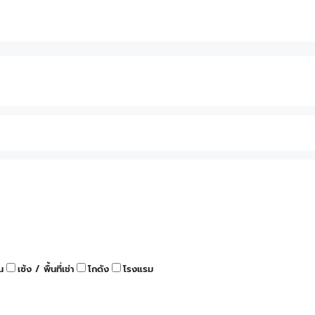
น
เซ้ง / พื้นที่เช่า
โกดัง
โรงแรม