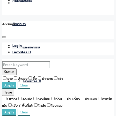
คำนวณสินเชื่อ
Account
ติดต่อเรา
Login
ข่าวสารและกิจกรรม
Favorites
0
Status
ขาย
จำนอง
ซื้อ
ฝากขาย
เช่า
Favorites
0
Apply
Clear
Type
Office
คอนโด
ทาวน์โฮม
ที่ดิน
บ้านเดี่ยว
บ้านแฝด
อพาร์ท
เม้น
เซ้ง / พื้นที่เช่า
โกดัง
โรงแรม
Apply
Clear