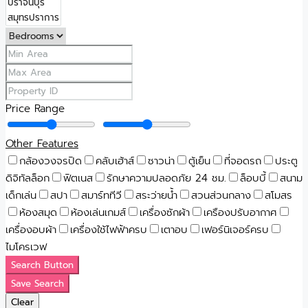
Price Range
Other Features
กล้องวงจรปิด
คลับเฮ้าส์
ซาวน่า
ตู้เย็น
ที่จอดรถ
ประตู
ดิจิทัลล็อก
ฟิตเนส
รักษาความปลอดภัย 24 ชม.
ล็อบบี้
สนาม
เด็กเล่น
สปา
สมาร์ททีวี
สระว่ายน้ำ
สวนส่วนกลาง
สโมสร
ห้องสมุด
ห้องเล่นเกมส์
เครื่องซักผ้า
เครืองปรับอากาศ
เครื่องอบผ้า
เครื่องใช้ไฟฟ้าครบ
เตาอบ
เฟอร์นิเจอร์ครบ
ไมโครเวฟ
Search Button
Save Search
Clear