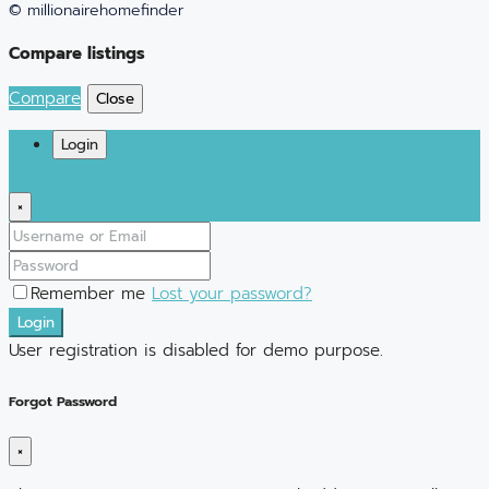
© millionairehomefinder
Compare listings
Compare
Close
Login
×
Remember me
Lost your password?
Login
User registration is disabled for demo purpose.
Forgot Password
×