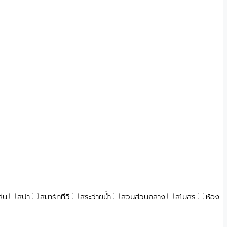
ล่น
สปา
สมาร์ททีวี
สระว่ายน้ำ
สวนส่วนกลาง
สโมสร
ห้อง