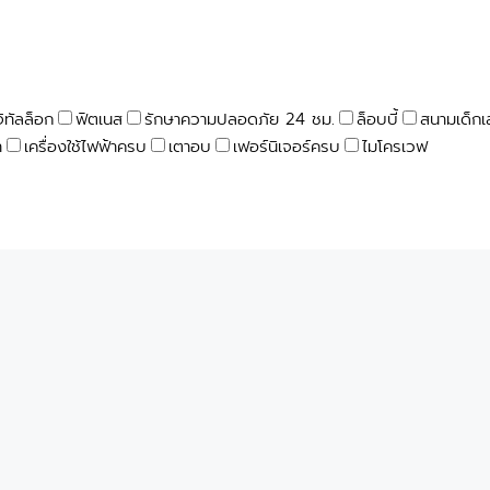
จิทัลล็อก
ฟิตเนส
รักษาความปลอดภัย 24 ชม.
ล็อบบี้
สนามเด็กเ
า
เครื่องใช้ไฟฟ้าครบ
เตาอบ
เฟอร์นิเจอร์ครบ
ไมโครเวฟ