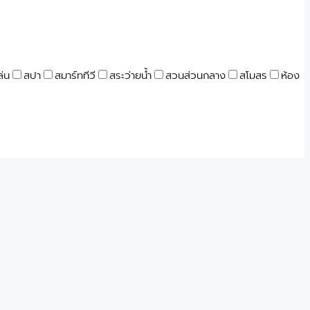
ล่น
สปา
สมาร์ททีวี
สระว่ายน้ำ
สวนส่วนกลาง
สโมสร
ห้อง