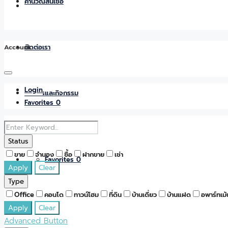
คำนวณสินเชื่อ
Account
ติดต่อเรา
Login
ข่าวสารและกิจกรรม
Favorites
0
Status
ขาย
จำนอง
ซื้อ
ฝากขาย
เช่า
Favorites
0
Apply
Clear
Type
Office
คอนโด
ทาวน์โฮม
ที่ดิน
บ้านเดี่ยว
บ้านแฝด
อพาร์ทเม้
Apply
Clear
Advanced Button