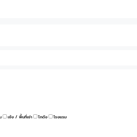
น
เซ้ง / พื้นที่เช่า
โกดัง
โรงแรม