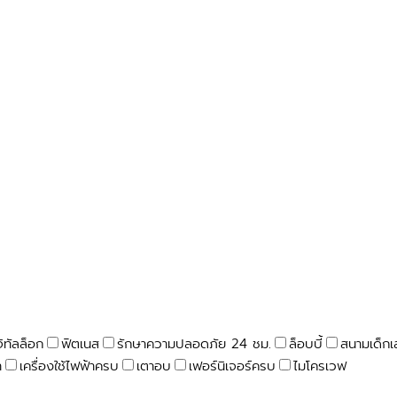
จิทัลล็อก
ฟิตเนส
รักษาความปลอดภัย 24 ชม.
ล็อบบี้
สนามเด็กเ
า
เครื่องใช้ไฟฟ้าครบ
เตาอบ
เฟอร์นิเจอร์ครบ
ไมโครเวฟ