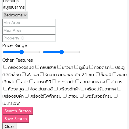
Price Range
Other Features
กล้องวงจรปิด
คลับเฮ้าส์
ซาวน่า
ตู้เย็น
ที่จอดรถ
ประตู
ดิจิทัลล็อก
ฟิตเนส
รักษาความปลอดภัย 24 ชม.
ล็อบบี้
สนาม
เด็กเล่น
สปา
สมาร์ททีวี
สระว่ายน้ำ
สวนส่วนกลาง
สโมสร
ห้องสมุด
ห้องเล่นเกมส์
เครื่องซักผ้า
เครืองปรับอากาศ
เครื่องอบผ้า
เครื่องใช้ไฟฟ้าครบ
เตาอบ
เฟอร์นิเจอร์ครบ
ไมโครเวฟ
Search Button
Save Search
Clear