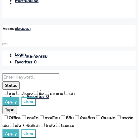
คำนวณสินเชื่อ
Account
ติดต่อเรา
Login
ข่าวสารและกิจกรรม
Favorites
0
Status
ขาย
จำนอง
ซื้อ
ฝากขาย
เช่า
Favorites
0
Apply
Clear
Type
Office
คอนโด
ทาวน์โฮม
ที่ดิน
บ้านเดี่ยว
บ้านแฝด
อพาร์ท
เม้น
เซ้ง / พื้นที่เช่า
โกดัง
โรงแรม
Apply
Clear