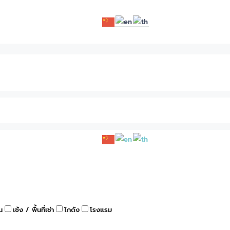
น
เซ้ง / พื้นที่เช่า
โกดัง
โรงแรม