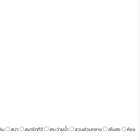
ล่น
สปา
สมาร์ททีวี
สระว่ายน้ำ
สวนส่วนกลาง
สโมสร
ห้อง