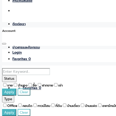
คำนวณสินเชื่อ
ติดต่อเรา
Account
ข่าวสารและกิจกรรม
Login
Favorites
0
Status
ขาย
จำนอง
ซื้อ
ฝากขาย
เช่า
Favorites
0
Apply
Clear
Type
Office
คอนโด
ทาวน์โฮม
ที่ดิน
บ้านเดี่ยว
บ้านแฝด
อพาร์ทเม้
Apply
Clear