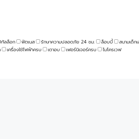
จิทัลล็อก
ฟิตเนส
รักษาความปลอดภัย 24 ชม.
ล็อบบี้
สนามเด็กเ
า
เครื่องใช้ไฟฟ้าครบ
เตาอบ
เฟอร์นิเจอร์ครบ
ไมโครเวฟ