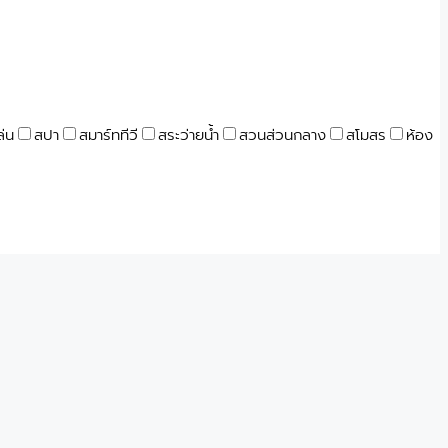
ล่น
สปา
สมาร์ททีวี
สระว่ายน้ำ
สวนส่วนกลาง
สโมสร
ห้อง