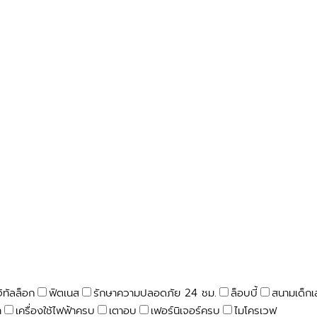
จิทัลล็อก
ฟิตเนส
รักษาความปลอดภัย 24 ชม.
ล็อบบี้
สนามเด็กเ
า
เครื่องใช้ไฟฟ้าครบ
เตาอบ
เฟอร์นิเจอร์ครบ
ไมโครเวฟ