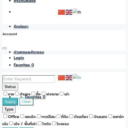
คำนวณสินเชื่อ
ติดต่อเรา
Account
ข่าวสารและกิจกรรม
Login
Favorites
0
Status
ขาย
จำนอง
ซื้อ
ฝากขาย
เช่า
Favorites
0
Apply
Clear
Type
Office
คอนโด
ทาวน์โฮม
ที่ดิน
บ้านเดี่ยว
บ้านแฝด
อพาร์ท
เม้น
เซ้ง / พื้นที่เช่า
โกดัง
โรงแรม