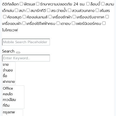
ดิจิทัลล็อก
ฟิตเนส
รักษาความปลอดภัย 24 ชม.
ล็อบบี้
สนาม
เด็กเล่น
สปา
สมาร์ททีวี
สระว่ายน้ำ
สวนส่วนกลาง
สโมสร
ห้องสมุด
ห้องเล่นเกมส์
เครื่องซักผ้า
เครืองปรับอากาศ
เครื่องอบผ้า
เครื่องใช้ไฟฟ้าครบ
เตาอบ
เฟอร์นิเจอร์ครบ
ไมโครเวฟ
Search