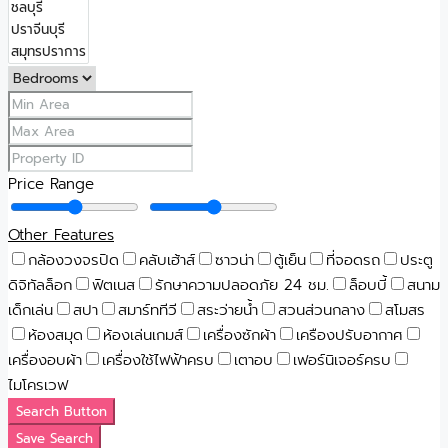
Price Range
Other Features
กล้องวงจรปิด
คลับเฮ้าส์
ซาวน่า
ตู้เย็น
ที่จอดรถ
ประตู
ดิจิทัลล็อก
ฟิตเนส
รักษาความปลอดภัย 24 ชม.
ล็อบบี้
สนาม
เด็กเล่น
สปา
สมาร์ททีวี
สระว่ายน้ำ
สวนส่วนกลาง
สโมสร
ห้องสมุด
ห้องเล่นเกมส์
เครื่องซักผ้า
เครืองปรับอากาศ
เครื่องอบผ้า
เครื่องใช้ไฟฟ้าครบ
เตาอบ
เฟอร์นิเจอร์ครบ
ไมโครเวฟ
Search Button
Save Search