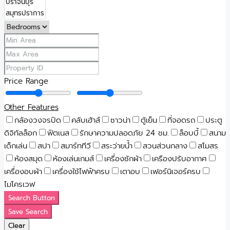
Price Range
Other Features
กล้องวงจรปิด
คลับเฮ้าส์
ซาวน่า
ตู้เย็น
ที่จอดรถ
ประตู
ดิจิทัลล็อก
ฟิตเนส
รักษาความปลอดภัย 24 ชม.
ล็อบบี้
สนาม
เด็กเล่น
สปา
สมาร์ททีวี
สระว่ายน้ำ
สวนส่วนกลาง
สโมสร
ห้องสมุด
ห้องเล่นเกมส์
เครื่องซักผ้า
เครืองปรับอากาศ
เครื่องอบผ้า
เครื่องใช้ไฟฟ้าครบ
เตาอบ
เฟอร์นิเจอร์ครบ
ไมโครเวฟ
Search Button
Save Search
Clear