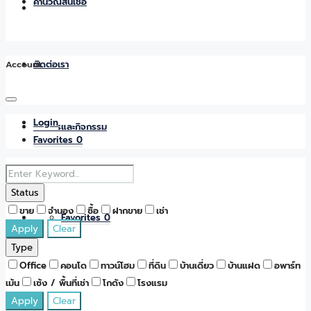
คำนวณสินเชื่อ
Account
ติดต่อเรา
Login
ข่าวสารและกิจกรรม
Favorites
0
Status
ขาย
จำนอง
ซื้อ
ฝากขาย
เช่า
Favorites
0
Apply
Clear
Type
Office
คอนโด
ทาวน์โฮม
ที่ดิน
บ้านเดี่ยว
บ้านแฝด
อพาร์ท
เม้น
เซ้ง / พื้นที่เช่า
โกดัง
โรงแรม
Apply
Clear