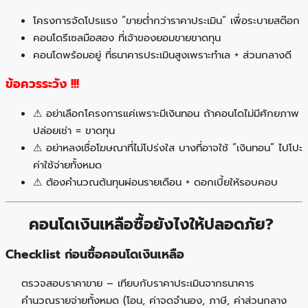
โครงการจัดโปรแรง “ขายต่ำกว่าราคาประเมิน” เพื่อระบายสต๊อก
คอนโดรีเซลมือสอง ที่เจ้าของยอมขายขาดทุน
คอนโดพร้อมอยู่ ที่ธนาคารประเมินสูงเพราะทำเล + ส่วนกลางดี
ข้อควรระวัง !!!
⚠ อย่าเลือกโครงการแค่เพราะมีเงินทอน ถ้าคอนโดไม่มีศักยภาพ
ปล่อยเช่า = ขาดทุน
⚠ อย่าหลงเชื่อโฆษณาที่ไม่โปร่งใส บางที่อาจใช้ “เงินทอน” ไปโปะ
ค่าใช้จ่ายทั้งหมด
⚠ ต้องคำนวณต้นทุนผ่อนรายเดือน + ดอกเบี้ยให้รอบคอบ
คอนโดเงินเหลือซื้อยังไงให้ปลอดภัย?
Checklist ก่อนซื้อคอนโดเงินเหลือ
ตรวจสอบราคาขาย – เทียบกับราคาประเมินจากธนาคาร
คำนวณรายจ่ายทั้งหมด (โอน, ค่าจดจำนอง, ภาษี, ค่าส่วนกลาง