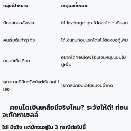
กลุ่มเป้าหมาย
เหตุผลที่เหมาะ
นักลงทุนอสังหาฯ
ใช้ leverage สูง ได้คอนโด + เงินสด
คนเริ่มต้นทำธุรกิจ
ได้เงินทุนก้อนแรกโดยไม่ต้องขอกู้เพิ่ม
อยากได้คอนโดพร้อมเงินหมุนแบบไม่
มนุษย์เงินเดือน
กู้เพิ่ม
คนอยากมีสินทรัพย์แต่เงินสดไม่
โอกาสมีคอนโดได้แม้งบจำกัด
เยอะ
คอนโดเงินเหลือมีจริงไหม? ระวังให้ดี! ก่อน
จะทักหาเซลล์
ใช่! มีจริง แต่มักจะอยู่ใน 3 กรณีต่อไปนี้