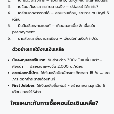
เช็กรีวิวโครงการ – ส่วนกลาง, นิติบุคคล, ปัญหาซ่อนเร้น
เปรียบเทียบราคาเช่าตลาดจริง – ปล่อยเช่าได้เท่าไร?
เตรียมเอกสารรายได้ – สลิปเงินเดือน, รายการเดินบัญชี 6
เดือน
ยื่นสินเชื่อหลายแบงก์ – เทียบดอกเบี้ย & เงื่อนไข
prepayment
อ่านสัญญาซื้อขายละเอียด – เงื่อนไขคืนเงิน/ค่าปรับ
ตัวอย่างเคสใช้งานเงินเหลือ
นักลงทุนสายรีโนเวท
: รับส่วนต่าง 300k ไปเปลี่ยนครัว–
ห้องน้ำ → ปล่อยเช่าแพงขึ้น 2,000 บ./เดือน
สายปลดหนี้บัตร
: ใช้เงินเหลือปิดบัตรเครดิตดอก 18 % → ลด
ภาระดอกชำระรายเดือนทันที
First Jobber
: ใช้เงินเหลือซื้อเฟอร์ + สร้างกองทุนฉุกเฉิน 6
เดือนของค่าใช้จ่าย
ใครเหมาะกับการซื้อคอนโดเงินเหลือ?