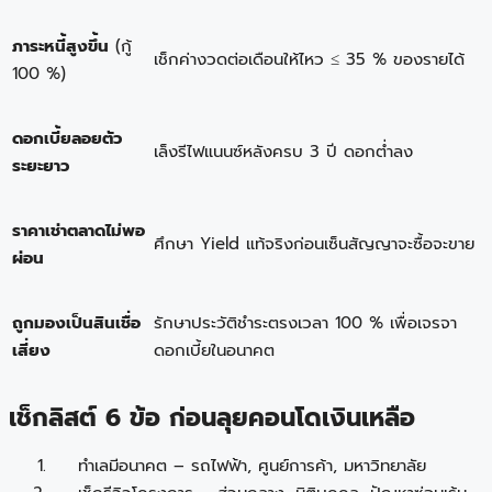
ภาระหนี้สูงขึ้น
(กู้
เช็กค่างวดต่อเดือนให้ไหว ≤ 35 % ของรายได้
100 %)
ดอกเบี้ยลอยตัว
เล็งรีไฟแนนซ์หลังครบ 3 ปี ดอกต่ำลง
ระยะยาว
ราคาเช่าตลาดไม่พอ
ศึกษา Yield แท้จริงก่อนเซ็นสัญญาจะซื้อจะขาย
ผ่อน
ถูกมองเป็นสินเชื่อ
รักษาประวัติชำระตรงเวลา 100 % เพื่อเจรจา
เสี่ยง
ดอกเบี้ยในอนาคต
เช็กลิสต์ 6 ข้อ ก่อนลุยคอนโดเงินเหลือ
ทำเลมีอนาคต – รถไฟฟ้า, ศูนย์การค้า, มหาวิทยาลัย