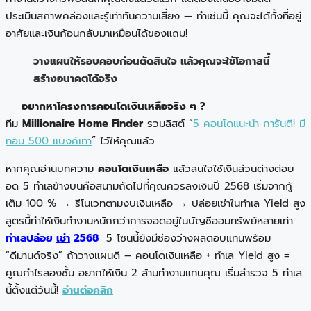
ประเมินสภาพคล่องและรู้เท่าทันความเสี่ยง — ทำเช่นนี้ คุณจะได้ทั้งที่อยู่
อาศัยและเงินก้อนกลับมาเหมือนได้ของแถม!
วางแผนให้รอบคอบก่อนตัดสินใจ แล้วคุณจะใช้โอกาสนี้
สร้างอนาคตได้จริง
อยากหาโครงการคอนโดเงินเหลือจริง ๆ ?
ทีม
Millionaire Home Finder
รวมลิสต์ “
5 คอนโดแนะนำ การันตี! มี
ทอน 500 แบงค์เทา
” ไว้ให้คุณแล้ว
หากคุณอ่านบทความ
คอนโดเงินเหลือ
แล้วสนใจใช้เงินส่วนต่างต่อย
อด 5 ทำเลข้างบนคือสนามถัดไปที่คุณควรลงเงินปี 2568 เริ่มจากกู้
เต็ม 100 % → รีโนเวทตามงบเงินเหลือ → ปล่อยเช่าในทำเล Yield สูง
สูตรนี้ทำให้เงินทำงานหนักกว่าการจอดอยู่ในบัญชีออมทรัพย์หลายเท่า
ทำเลปล่อย
เช่า
2568
5 โซนนี้ยังมีช่องว่างผลตอบแทนพร้อม
“ดีมานด์จริง” ถ้าวางแผนดี – คอนโดเงินเหลือ + ทำเล Yield สูง =
คูณกำไรสองชั้น อยากให้เงิน 2 ล้านทำงานแทนคุณ เริ่มสำรวจ 5 ทำเล
นี้ตั้งแต่วันนี้!
อ่านต่อคลิก