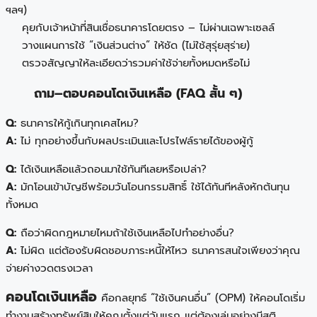
ฯลฯ)
คุยกับเจ้าหน้าที่สินเชื่อธนาคารโดยตรง – ไม่ผ่านเฉพาะเซลล์
วางแผนการใช้ “เงินส่วนต่าง” ให้ชัด (ไม่ใช้สุรุ่ยสุร่าย)
ตรวจสัญญาให้ละเอียดว่ารวมค่าใช้จ่ายทั้งหมดหรือไม่
ถาม–ตอบคอนโดเงินเหลือ (FAQ สั้น ๆ)
Q:
ธนาคารให้กู้เกินทุกเคสไหม?
A:
ไม่ ทุกอย่างขึ้นกับผลประเมินและโปรไฟล์รายได้ของผู้กู้
Q:
ได้เงินเหลือแล้วถอนมาใช้ทันทีเลยหรือเปล่า?
A:
มักโอนเข้าบัญชีพร้อมวันโอนกรรมสิทธิ์ ใช้ได้ทันทีหลังหักต้นทุน
ทั้งหมด
Q:
ถือว่าผิดกฎหมายไหมถ้าใช้เงินเหลือไปทำอย่างอื่น?
A:
ไม่ผิด แต่ต้องรับผิดชอบภาระหนี้ให้ไหว ธนาคารสนใจเพียงว่าคุณ
จ่ายค่างวดตรงเวลา
คอนโดเงินเหลือ
คือกลยุทธ์ “ใช้เงินคนอื่น” (OPM) ให้คอนโดเริ่ม
ทำงานสร้างทรัพย์สินให้คุณตั้งแต่วันแรก แต่ต้องเล่นอย่างมีสติ