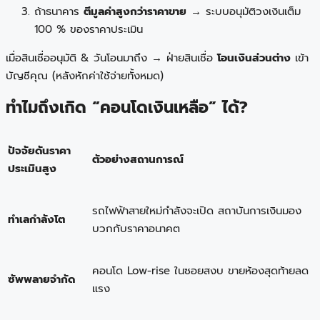
ถ้าธนาคาร
ตีมูลค่าสูงกว่าราคาขาย
→ ระบบอนุมัติวงเงินเต็ม
100 % ของราคาประเมิน
เมื่อสินเชื่ออนุมัติ & วันโอนมาถึง → ฝ่ายสินเชื่อ
โอนเงินส่วนต่าง
เข้า
บัญชีคุณ (หลังหักค่าใช้จ่ายทั้งหมด)
ทำไมถึงเกิด “คอนโดเงินเหลือ” ได้?
ปัจจัยดันราคา
ตัวอย่างสถานการณ์
ประเมินสูง
รถไฟฟ้าสายใหม่กำลังจะเปิด สถาบันการเงินมอง
ทำเลกำลังโต
บวกกับราคาอนาคต
คอนโด Low-rise ในซอยสงบ ขายห้องสุดท้ายลด
ซัพพลายจำกัด
แรง