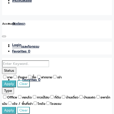
คำนวณสินเชื่อ
Account
ติดต่อเรา
Login
ข่าวสารและกิจกรรม
Favorites
0
Status
ขาย
จำนอง
ซื้อ
ฝากขาย
เช่า
Favorites
0
Apply
Clear
Type
Office
คอนโด
ทาวน์โฮม
ที่ดิน
บ้านเดี่ยว
บ้านแฝด
อพาร์ท
เม้น
เซ้ง / พื้นที่เช่า
โกดัง
โรงแรม
Apply
Clear