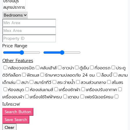
Price Range
Other Features
กล้องวงจรปิด
คลับเฮ้าส์
ซาวน่า
ตู้เย็น
ที่จอดรถ
ประตู
ดิจิทัลล็อก
ฟิตเนส
รักษาความปลอดภัย 24 ชม.
ล็อบบี้
สนาม
เด็กเล่น
สปา
สมาร์ททีวี
สระว่ายน้ำ
สวนส่วนกลาง
สโมสร
ห้องสมุด
ห้องเล่นเกมส์
เครื่องซักผ้า
เครืองปรับอากาศ
เครื่องอบผ้า
เครื่องใช้ไฟฟ้าครบ
เตาอบ
เฟอร์นิเจอร์ครบ
ไมโครเวฟ
Search Button
Save Search
Clear