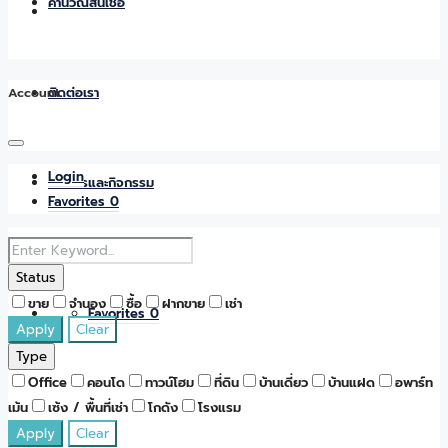
คำนวณสินเชื่อ
Account
ติดต่อเรา
Login
ข่าวสารและกิจกรรม
Favorites
0
Status
ขาย
จำนอง
ซื้อ
ฝากขาย
เช่า
Favorites
0
Apply
Clear
Type
Office
คอนโด
ทาวน์โฮม
ที่ดิน
บ้านเดี่ยว
บ้านแฝด
อพาร์ท
เม้น
เซ้ง / พื้นที่เช่า
โกดัง
โรงแรม
Apply
Clear