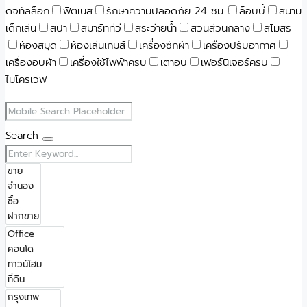
ดิจิทัลล็อก
ฟิตเนส
รักษาความปลอดภัย 24 ชม.
ล็อบบี้
สนาม
เด็กเล่น
สปา
สมาร์ททีวี
สระว่ายน้ำ
สวนส่วนกลาง
สโมสร
ห้องสมุด
ห้องเล่นเกมส์
เครื่องซักผ้า
เครืองปรับอากาศ
เครื่องอบผ้า
เครื่องใช้ไฟฟ้าครบ
เตาอบ
เฟอร์นิเจอร์ครบ
ไมโครเวฟ
Search