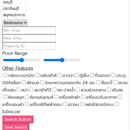
Price Range
Other Features
กล้องวงจรปิด
คลับเฮ้าส์
ซาวน่า
ตู้เย็น
ที่จอดรถ
ประตู
ดิจิทัลล็อก
ฟิตเนส
รักษาความปลอดภัย 24 ชม.
ล็อบบี้
สนาม
เด็กเล่น
สปา
สมาร์ททีวี
สระว่ายน้ำ
สวนส่วนกลาง
สโมสร
ห้องสมุด
ห้องเล่นเกมส์
เครื่องซักผ้า
เครืองปรับอากาศ
เครื่องอบผ้า
เครื่องใช้ไฟฟ้าครบ
เตาอบ
เฟอร์นิเจอร์ครบ
ไมโครเวฟ
Search Button
Save Search