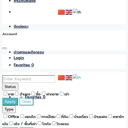
คำนวณสินเชื่อ
ติดต่อเรา
Account
ข่าวสารและกิจกรรม
Login
Favorites
0
Status
ขาย
จำนอง
ซื้อ
ฝากขาย
เช่า
Favorites
0
Apply
Clear
Type
Office
คอนโด
ทาวน์โฮม
ที่ดิน
บ้านเดี่ยว
บ้านแฝด
อพาร์ท
เม้น
เซ้ง / พื้นที่เช่า
โกดัง
โรงแรม