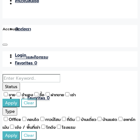
คำนวณสินเชื่อ
Account
ติดต่อเรา
Login
ข่าวสารและกิจกรรม
Favorites
0
Status
ขาย
จำนอง
ซื้อ
ฝากขาย
เช่า
Favorites
0
Apply
Clear
Type
Office
คอนโด
ทาวน์โฮม
ที่ดิน
บ้านเดี่ยว
บ้านแฝด
อพาร์ท
เม้น
เซ้ง / พื้นที่เช่า
โกดัง
โรงแรม
Apply
Clear