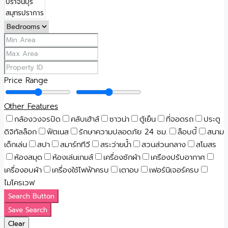
Price Range
Other Features
กล้องวงจรปิด
คลับเฮ้าส์
ซาวน่า
ตู้เย็น
ที่จอดรถ
ประตู
ดิจิทัลล็อก
ฟิตเนส
รักษาความปลอดภัย 24 ชม.
ล็อบบี้
สนาม
เด็กเล่น
สปา
สมาร์ททีวี
สระว่ายน้ำ
สวนส่วนกลาง
สโมสร
ห้องสมุด
ห้องเล่นเกมส์
เครื่องซักผ้า
เครืองปรับอากาศ
เครื่องอบผ้า
เครื่องใช้ไฟฟ้าครบ
เตาอบ
เฟอร์นิเจอร์ครบ
ไมโครเวฟ
Search Button
Save Search
Clear