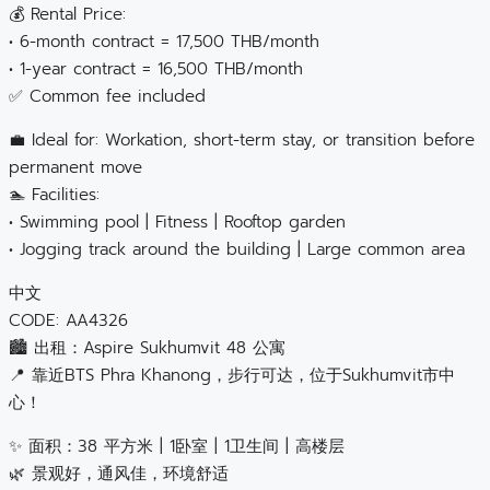
💰 Rental Price:
• 6-month contract = 17,500 THB/month
• 1-year contract = 16,500 THB/month
✅ Common fee included
💼 Ideal for: Workation, short-term stay, or transition before
permanent move
🏊 Facilities:
• Swimming pool | Fitness | Rooftop garden
• Jogging track around the building | Large common area
中文
CODE: AA4326
🏙 出租：Aspire Sukhumvit 48 公寓
📍 靠近BTS Phra Khanong，步行可达，位于Sukhumvit市中
心！
✨ 面积：38 平方米 | 1卧室 | 1卫生间 | 高楼层
🌿 景观好，通风佳，环境舒适