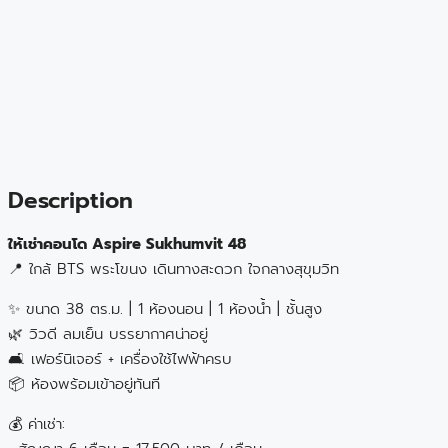
Description
ให้เช่าคอนโด Aspire Sukhumvit 48
📍 ใกล้ BTS พระโขนง เดินทางสะดวก ใจกลางสุขุมวิท
✨ ขนาด 38 ตร.ม. | 1 ห้องนอน | 1 ห้องน้ำ | ชั้นสูง
🌿 วิวดี ลมเย็น บรรยากาศน่าอยู่
🛋️ เฟอร์นิเจอร์ + เครื่องใช้ไฟฟ้าครบ
📦 ห้องพร้อมเข้าอยู่ทันที
💰 ค่าเช่า: