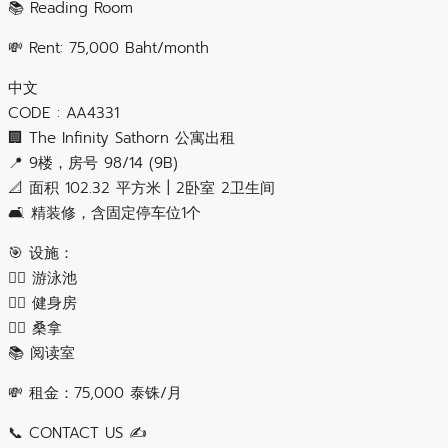
📚 Reading Room
💸 Rent: 75,000 Baht/month
中文
CODE : AA4331
🏢 The Infinity Sathorn 公寓出租
📍 9楼，房号 98/14 (9B)
📐 面积 102.32 平方米 | 2卧室 2卫生间
🛋️ 精装修，含固定停车位1个
🎯 设施：
🏊‍♂️ 游泳池
🏋️‍♀️ 健身房
🧖‍♂️ 桑拿
📚 阅读室
💸 租金：75,000 泰铢/月
📞 CONTACT US ✍️