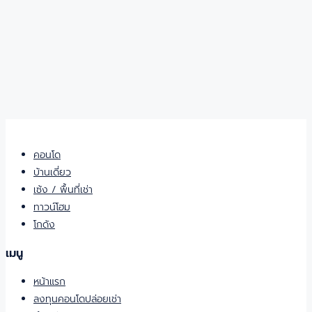
คอนโด
บ้านเดี่ยว
เซ้ง / พื้นที่เช่า
ทาวน์โฮม
โกดัง
เมนู
หน้าแรก
ลงทุนคอนโดปล่อยเช่า