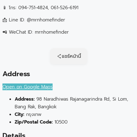
📱 โทร: 094-751-4824, 061-526-6191
📩 Line ID: @mrnhomefinder
📲 WeChat ID: mrnhomefinder
แชร์หน้านี้
Address
Open on Google Maps
Address:
98 Naradhiwas Rajanagarindra Rd, Si Lom,
Bang Rak, Bangkok
City:
กรุงเทพ
Zip/Postal Code:
10500
Details