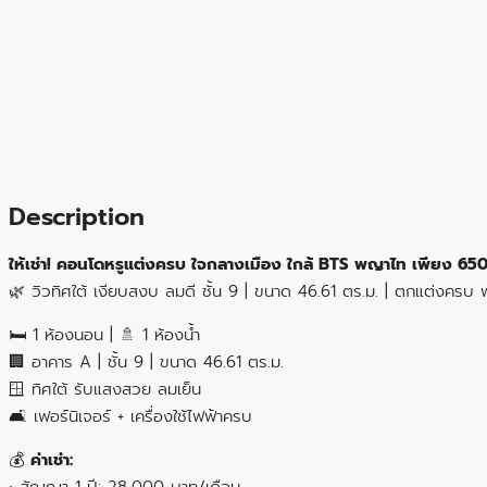
Description
ให้เช่า! คอนโดหรูแต่งครบ ใจกลางเมือง ใกล้ BTS พญาไท เพียง 650
🌿 วิวทิศใต้ เงียบสงบ ลมดี ชั้น 9 | ขนาด 46.61 ตร.ม. | ตกแต่งครบ พร
🛏 1 ห้องนอน | 🚿 1 ห้องน้ำ
🏢 อาคาร A | ชั้น 9 | ขนาด 46.61 ตร.ม.
🪟 ทิศใต้ รับแสงสวย ลมเย็น
🛋 เฟอร์นิเจอร์ + เครื่องใช้ไฟฟ้าครบ
💰
ค่าเช่า:
• สัญญา 1 ปี: 28,000 บาท/เดือน