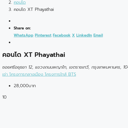
คอนโด
คอนโด XT Phayathai
Share on:
WhatsApp
Pinterest
Facebook
X
LinkedIn
Email
คอนโด XT Phayathai
ซอยศรีอยุธยา 12, แขวงถนนพญาไท, เขตราชเทวี, กรุงเทพมหานคร, 1
เช่า
โครงการกลางเมือง
โครงการใกล้ BTS
28,000บาท
10