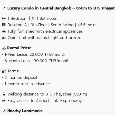
📍
Luxury Condo in Central Bangkok – 650m to BTS Phayat
🛏 1 Bedroom | 🚿 1 Bathroom
🏢 Building A | 9th Floor | South-facing | 46.61 sq.m.
🛋 Fully furnished with electrical appliances
🌬️ Quiet unit with natural light and breeze
💰
Rental Price:
• 1-Year Lease: 28,000 THB/month
• 6-Month Lease: 30,000 THB/month
🔐 Terms:
• 2 months deposit
• 1 month rent in advance
🚆 Walking distance to BTS Phayathai (650 m)
🚝 Easy access to Airport Link, Expressways
📍
Nearby Landmarks: