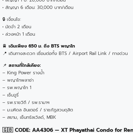
• สัญญา 6 เดือน: 30,000 บาท/เดือน
🔒 เงื่อนไข:
• มัดจำ 2 เดือน
• ล่วงหน้า 1 เดือน
🚆
เดินเพียง 650 ม. ถึง BTS พญาไท
📍 เดินทางสะดวก เชื่อมต่อทั้ง BTS / Airport Rail Link / ทางด่วน
📌
สถานที่ใกล้เคียง:
– King Power รางน้ำ
– พญาไทพลาซ่า
– รพ.พญาไท 1
– เซ็นจูรี่
– รพ.ราชวิถี / รพ.รามาฯ
– ม.มหิดล อินเตอร์ / ราชภัฏสวนดุสิต
– สยาม, เซ็นทรัลเวิลด์, MBK
🇬🇧 CODE: AA4306 — XT Phayathai Condo for Ren