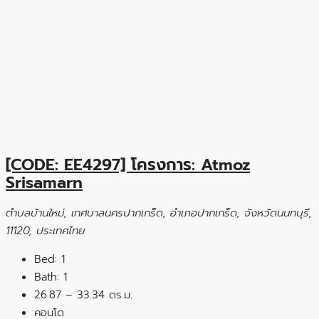
[CODE: EE4297] โครงการ: Atmoz
Srisamarn
ตำบลบ้านใหม่, เทศบาลนครปากเกร็ด, อำเภอปากเกร็ด, จังหวัดนนทบุรี,
11120, ประเทศไทย
Bed:
1
Bath:
1
26.87 – 33.34 ตร.ม.
คอนโด