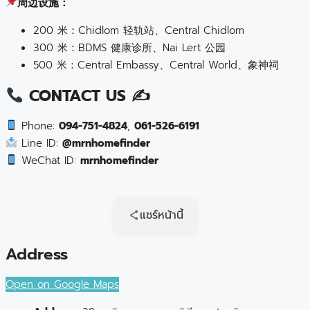
周边设施：
200 米：Chidlom 轻轨站、Central Chidlom
300 米：BDMS 健康诊所、Nai Lert 公园
500 米：Central Embassy、Central World、象神祠
CONTACT US ✍
Phone:
094-751-4824
,
061-526-6191
Line ID:
@mrnhomefinder
WeChat ID:
mrnhomefinder
แชร์หน้านี้
Address
Open on Google Maps