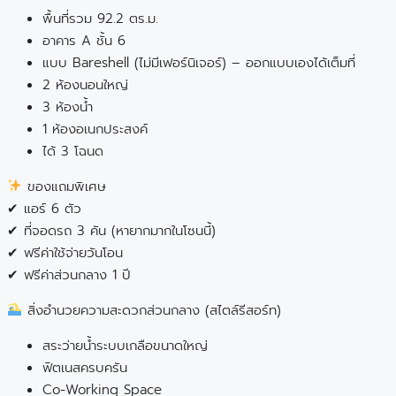
พื้นที่รวม 92.2 ตร.ม.
อาคาร A ชั้น 6
แบบ Bareshell (ไม่มีเฟอร์นิเจอร์) – ออกแบบเองได้เต็มที่
2 ห้องนอนใหญ่
3 ห้องน้ำ
1 ห้องอเนกประสงค์
ได้ 3 โฉนด
ของแถมพิเศษ
✔ แอร์ 6 ตัว
✔ ที่จอดรถ 3 คัน (หายากมากในโซนนี้)
✔ ฟรีค่าใช้จ่ายวันโอน
✔ ฟรีค่าส่วนกลาง 1 ปี
สิ่งอำนวยความสะดวกส่วนกลาง (สไตล์รีสอร์ท)
สระว่ายน้ำระบบเกลือขนาดใหญ่
ฟิตเนสครบครัน
Co-Working Space