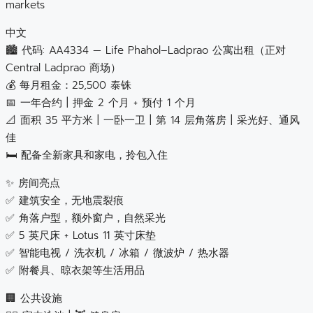
markets
中文
🏙️ 代码: AA4334 — Life Phahol–Ladprao 公寓出租（正对
Central Ladprao 商场）
💰 每月租金：25,500 泰铢
📅 一年合约 | 押金 2 个月 + 预付 1 个月
📐 面积 35 平方米 | 一卧一卫 | 第 14 层角落房 | 采光好、通风
佳
🛏 配备全新家具和家电，拎包入住
✨ 房间亮点
✅ 建筑安全，无地震裂痕
✅ 角落户型，额外窗户，自然采光
✅ 5 英尺床 + Lotus 11 英寸床垫
✅ 智能电视 / 洗衣机 / 冰箱 / 微波炉 / 热水器
✅ 附餐具、晾衣架等生活用品
🏢 公共设施