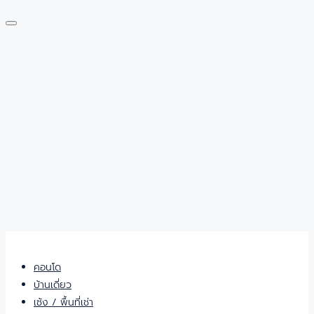
คอนโด
บ้านเดี่ยว
เซ้ง / พื้นที่เช่า