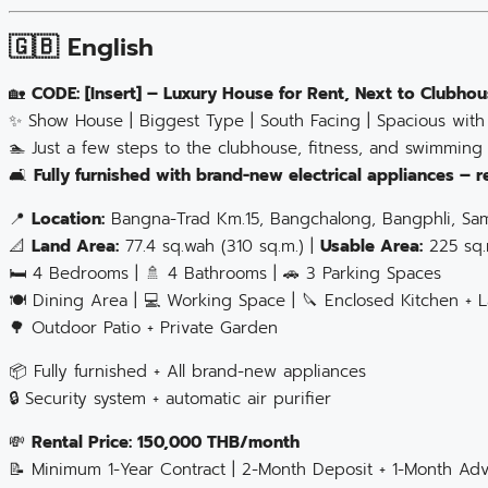
🇬🇧 English
🏡
CODE: [Insert] – Luxury House for Rent, Next to Club
✨ Show House | Biggest Type | South Facing | Spacious with
🏊 Just a few steps to the clubhouse, fitness, and swimming
🛋️
Fully furnished with brand-new electrical appliances – r
📍
Location:
Bangna-Trad Km.15, Bangchalong, Bangphli, Sa
📐
Land Area:
77.4 sq.wah (310 sq.m.) |
Usable Area:
225 sq.
🛏️ 4 Bedrooms | 🚿 4 Bathrooms | 🚗 3 Parking Spaces
🍽️ Dining Area | 💻 Working Space | 🔪 Enclosed Kitchen +
🌳 Outdoor Patio + Private Garden
📦 Fully furnished + All brand-new appliances
🔒 Security system + automatic air purifier
💸
Rental Price: 150,000 THB/month
📝 Minimum 1-Year Contract | 2-Month Deposit + 1-Month Ad