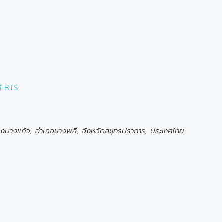
้ BTS
องบางแก้ว, อำเภอบางพลี, จังหวัดสมุทรปราการ, ประเทศไทย