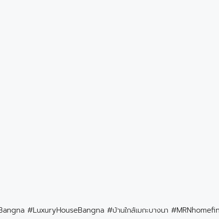
PRUEKBangna #LuxuryHouseBangna #บ้านใกล้เมกะบางนา #MRNhomefi