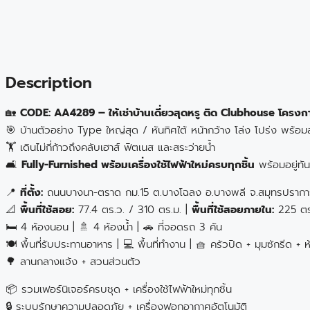
Description
🏡
CODE: AA4289 – ให้เช่าบ้านเดี่ยวสุดหรู ติด Clubhouse โครง
🎯 บ้านตัวอย่าง Type ใหญ่สุด / หันทิศใต้ หน้ากว้าง โล่ง โปร่ง พร้อ
🏋️ เดินไม่กี่ก้าวถึงคลับเฮาส์ ฟิตเนส และสระว่ายน้ำ
🛋️
Fully-Furnished พร้อมเครื่องใช้ไฟฟ้าใหม่ครบทุกชิ้น
พร้อมอยู่ทันท
📍
ที่ตั้ง:
ถนนบางนา-ตราด กม.15 ต.บางโฉลง อ.บางพลี จ.สมุทรปรากา
📐
พื้นที่ใช้สอย:
77.4 ตร.ว. / 310 ตร.ม. |
พื้นที่ใช้สอยภายใน:
225 ตร
🛏️ 4 ห้องนอน | 🚿 4 ห้องน้ำ | 🚗 ที่จอดรถ 3 คัน
🍽️ พื้นที่รับประทานอาหาร | 💻 พื้นที่ทำงาน | 🧺 ครัวปิด + มุมซักรีด +
🌳 ลานกลางแจ้ง + สวนส่วนตัว
📦 รวมเฟอร์นิเจอร์ครบชุด + เครื่องใช้ไฟฟ้าใหม่ทุกชิ้น
🔒 ระบบรักษาความปลอดภัย + เครื่องฟอกอากาศอัตโนมัติ