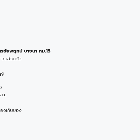
การชัยพฤกษ์ บางนา กม.15
มสวนส่วนตัว
ี!
ร
.ม.
 ห้องเก็บของ