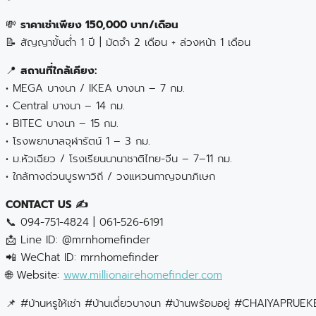
💸
ราคาเช่าเพียง 150,000 บาท/เดือน
📝 สัญญาขั้นต่ำ 1 ปี | มัดจำ 2 เดือน + ล่วงหน้า 1 เดือน
📍
สถานที่ใกล้เคียง:
• MEGA บางนา / IKEA บางนา – 7 กม.
• Central บางนา – 14 กม.
• BITEC บางนา – 15 กม.
• โรงพยาบาลจุฬารัตน์ 1 – 3 กม.
• ม.หัวเฉียว / โรงเรียนนานาชาติไทย-จีน – 7–11 กม.
• ใกล้ทางด่วนบูรพาวิถี / วงแหวนกาญจนาภิเษก
CONTACT US ✍️
📞 094-751-4824 | 061-526-6191
📩 Line ID: @mrnhomefinder
📲 WeChat ID: mrnhomefinder
🌐 Website:
www.millionairehomefinder.com
📌 #บ้านหรูให้เช่า #บ้านเดี่ยวบางนา #บ้านพร้อมอยู่ #CHAIYA