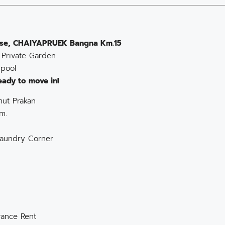
house, CHAIYAPRUEK Bangna Km.15
 Private Garden
 pool
eady to move in!
mut Prakan
m.
 Laundry Corner
vance Rent