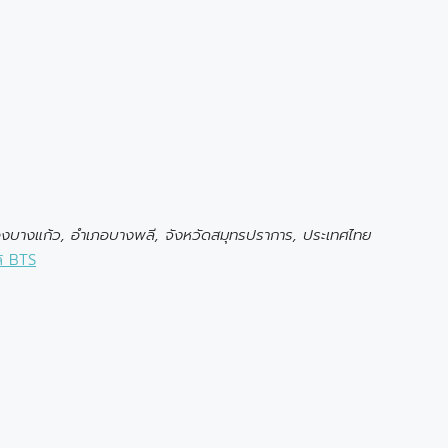
องบางแก้ว, อำเภอบางพลี, จังหวัดสมุทรปราการ, ประเทศไทย
้ BTS