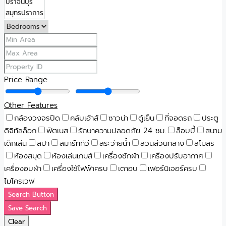
Price Range
Other Features
กล้องวงจรปิด
คลับเฮ้าส์
ซาวน่า
ตู้เย็น
ที่จอดรถ
ประตู
ดิจิทัลล็อก
ฟิตเนส
รักษาความปลอดภัย 24 ชม.
ล็อบบี้
สนาม
เด็กเล่น
สปา
สมาร์ททีวี
สระว่ายน้ำ
สวนส่วนกลาง
สโมสร
ห้องสมุด
ห้องเล่นเกมส์
เครื่องซักผ้า
เครืองปรับอากาศ
เครื่องอบผ้า
เครื่องใช้ไฟฟ้าครบ
เตาอบ
เฟอร์นิเจอร์ครบ
ไมโครเวฟ
Search Button
Save Search
Clear