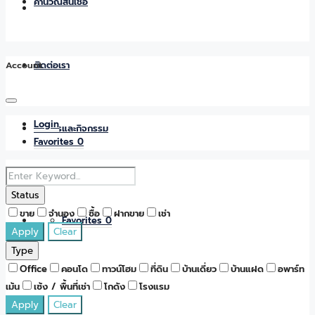
คำนวณสินเชื่อ
Account
ติดต่อเรา
Login
ข่าวสารและกิจกรรม
Favorites
0
Status
ขาย
จำนอง
ซื้อ
ฝากขาย
เช่า
Favorites
0
Apply
Clear
Type
Office
คอนโด
ทาวน์โฮม
ที่ดิน
บ้านเดี่ยว
บ้านแฝด
อพาร์ท
เม้น
เซ้ง / พื้นที่เช่า
โกดัง
โรงแรม
Apply
Clear