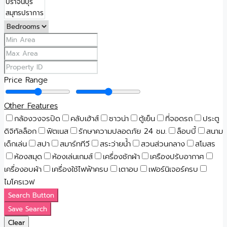
Price Range
Other Features
กล้องวงจรปิด
คลับเฮ้าส์
ซาวน่า
ตู้เย็น
ที่จอดรถ
ประตู
ดิจิทัลล็อก
ฟิตเนส
รักษาความปลอดภัย 24 ชม.
ล็อบบี้
สนาม
เด็กเล่น
สปา
สมาร์ททีวี
สระว่ายน้ำ
สวนส่วนกลาง
สโมสร
ห้องสมุด
ห้องเล่นเกมส์
เครื่องซักผ้า
เครืองปรับอากาศ
เครื่องอบผ้า
เครื่องใช้ไฟฟ้าครบ
เตาอบ
เฟอร์นิเจอร์ครบ
ไมโครเวฟ
Search Button
Save Search
Clear