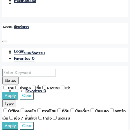
คำนวณสินเชื่อ
Account
ติดต่อเรา
Login
ข่าวสารและกิจกรรม
Favorites
0
Status
ขาย
จำนอง
ซื้อ
ฝากขาย
เช่า
Favorites
0
Apply
Clear
Type
Office
คอนโด
ทาวน์โฮม
ที่ดิน
บ้านเดี่ยว
บ้านแฝด
อพาร์ท
เม้น
เซ้ง / พื้นที่เช่า
โกดัง
โรงแรม
Apply
Clear