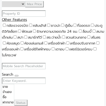
Max Price
Other Features
กล้องวงจรปิด
คลับเฮ้าส์
ซาวน่า
ตู้เย็น
ที่จอดรถ
ประตู
ดิจิทัลล็อก
ฟิตเนส
รักษาความปลอดภัย 24 ชม.
ล็อบบี้
สนาม
เด็กเล่น
สปา
สมาร์ททีวี
สระว่ายน้ำ
สวนส่วนกลาง
สโมสร
ห้องสมุด
ห้องเล่นเกมส์
เครื่องซักผ้า
เครืองปรับอากาศ
เครื่องอบผ้า
เครื่องใช้ไฟฟ้าครบ
เตาอบ
เฟอร์นิเจอร์ครบ
ไมโครเวฟ
Search
Status