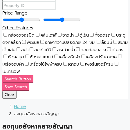
Price Range
Other Features
กล้องวงจรปิด
คลับเฮ้าส์
ซาวน่า
ตู้เย็น
ที่จอดรถ
ประตู
ดิจิทัลล็อก
ฟิตเนส
รักษาความปลอดภัย 24 ชม.
ล็อบบี้
สนาม
เด็กเล่น
สปา
สมาร์ททีวี
สระว่ายน้ำ
สวนส่วนกลาง
สโมสร
ห้องสมุด
ห้องเล่นเกมส์
เครื่องซักผ้า
เครืองปรับอากาศ
เครื่องอบผ้า
เครื่องใช้ไฟฟ้าครบ
เตาอบ
เฟอร์นิเจอร์ครบ
ไมโครเวฟ
Search Button
Save Search
Clear
Home
ลงทุนอสังหาหลายสัญญา
ลงทุนอสังหาหลายสัญญา