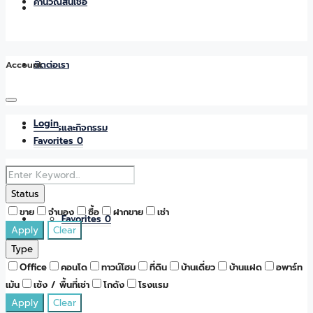
คำนวณสินเชื่อ
Account
ติดต่อเรา
Login
ข่าวสารและกิจกรรม
Favorites
0
Status
ขาย
จำนอง
ซื้อ
ฝากขาย
เช่า
Favorites
0
Apply
Clear
Type
Office
คอนโด
ทาวน์โฮม
ที่ดิน
บ้านเดี่ยว
บ้านแฝด
อพาร์ท
เม้น
เซ้ง / พื้นที่เช่า
โกดัง
โรงแรม
Apply
Clear