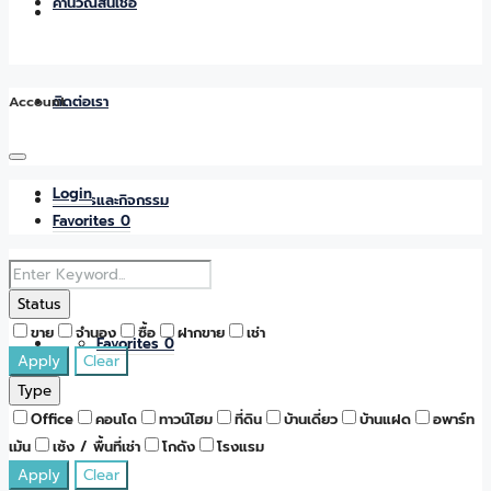
คำนวณสินเชื่อ
Account
ติดต่อเรา
Login
ข่าวสารและกิจกรรม
Favorites
0
Status
ขาย
จำนอง
ซื้อ
ฝากขาย
เช่า
Favorites
0
Apply
Clear
Type
Office
คอนโด
ทาวน์โฮม
ที่ดิน
บ้านเดี่ยว
บ้านแฝด
อพาร์ท
เม้น
เซ้ง / พื้นที่เช่า
โกดัง
โรงแรม
Apply
Clear