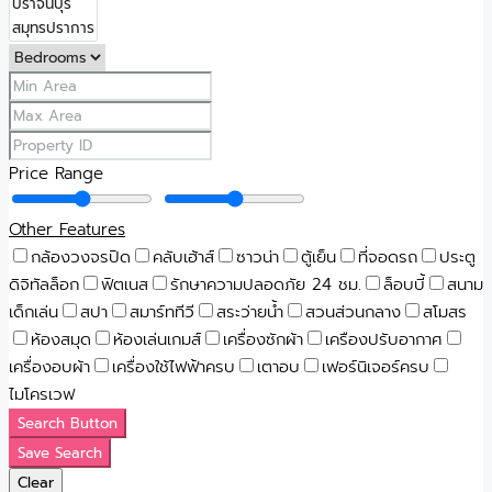
Price Range
Other Features
กล้องวงจรปิด
คลับเฮ้าส์
ซาวน่า
ตู้เย็น
ที่จอดรถ
ประตู
ดิจิทัลล็อก
ฟิตเนส
รักษาความปลอดภัย 24 ชม.
ล็อบบี้
สนาม
เด็กเล่น
สปา
สมาร์ททีวี
สระว่ายน้ำ
สวนส่วนกลาง
สโมสร
ห้องสมุด
ห้องเล่นเกมส์
เครื่องซักผ้า
เครืองปรับอากาศ
เครื่องอบผ้า
เครื่องใช้ไฟฟ้าครบ
เตาอบ
เฟอร์นิเจอร์ครบ
ไมโครเวฟ
Search Button
Save Search
Clear