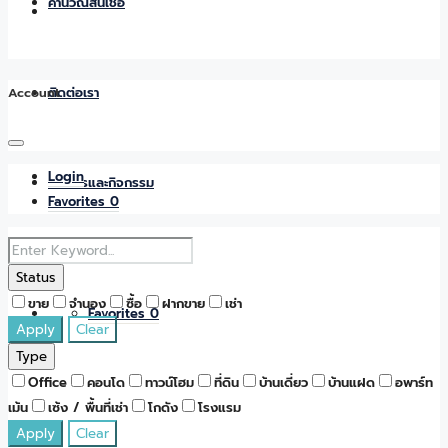
คำนวณสินเชื่อ
Account
ติดต่อเรา
Login
ข่าวสารและกิจกรรม
Favorites
0
Status
ขาย
จำนอง
ซื้อ
ฝากขาย
เช่า
Favorites
0
Apply
Clear
Type
Office
คอนโด
ทาวน์โฮม
ที่ดิน
บ้านเดี่ยว
บ้านแฝด
อพาร์ท
เม้น
เซ้ง / พื้นที่เช่า
โกดัง
โรงแรม
Apply
Clear