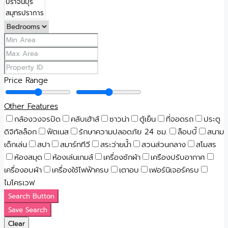
Price Range
Other Features
กล้องวงจรปิด
คลับเฮ้าส์
ซาวน่า
ตู้เย็น
ที่จอดรถ
ประตู
ดิจิทัลล็อก
ฟิตเนส
รักษาความปลอดภัย 24 ชม.
ล็อบบี้
สนาม
เด็กเล่น
สปา
สมาร์ททีวี
สระว่ายน้ำ
สวนส่วนกลาง
สโมสร
ห้องสมุด
ห้องเล่นเกมส์
เครื่องซักผ้า
เครืองปรับอากาศ
เครื่องอบผ้า
เครื่องใช้ไฟฟ้าครบ
เตาอบ
เฟอร์นิเจอร์ครบ
ไมโครเวฟ
Search Button
Save Search
Clear