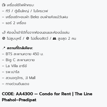
📺 เครื่องใช้ไฟฟ้าครบ:
– ทีวี / ตู้เย็นใหญ่ / ไมโครเวฟ
– เครื่องซัก+อบผ้า Beko อบผ้าแห้งแม้วันฝน
– แอร์ 2 เครื่อง
🛁 ห้องน้ำเข้าได้ทั้งจากห้องนอนและห้องนั่งเล่น
🚫 ไม่สูบบุหรี่ / 🚫 ไม่เลี้ยงสัตว์ / 👥 สูงสุด 2 คน
📍
สถานที่ใกล้เคียง:
– BTS สะพานควาย 450 ม.
– Big C สะพานควาย
– La Villa อารีย์
– รพ.เปาโล
– สวนจตุจักร, JJ Mall
– ทางด่วนดินแดง
CODE: AA4300 — Condo for Rent | The Line
Phahol–Pradipat