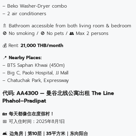
– Beko Washer-Dryer combo
– 2 air conditioners
🚿 Bathroom accessible from both living room & bedroom
🚫 No smoking / 🚫 No pets / 👥 Max 2 persons
💰 Rent:
21,000 THB/month
📍
Nearby Places:
– BTS Saphan Khwai (450m)
– Big C, Paolo Hospital, JJ Mall
– Chatuchak Park, Expressway
代码: AA4300 — 曼谷北线公寓出租 The Line
Phahol–Pradipat
🏡
每天都像住在度假村！
📅 可入住时间：2025年8月1日
🛋️
边角房｜第10层｜35平方米｜东向阳台