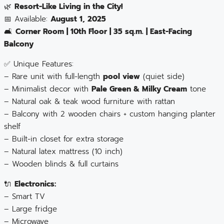
🌿
Resort-Like Living in the City!
📅 Available:
August 1, 2025
🛋️
Corner Room | 10th Floor | 35 sq.m. | East-Facing
Balcony
✅ Unique Features:
– Rare unit with full-length
pool view
(quiet side)
– Minimalist decor with
Pale Green & Milky Cream
tone
– Natural oak & teak wood furniture with rattan
– Balcony with 2 wooden chairs + custom hanging planter
shelf
– Built-in closet for extra storage
– Natural latex mattress (10 inch)
– Wooden blinds & full curtains
🔌
Electronics:
– Smart TV
– Large fridge
– Microwave