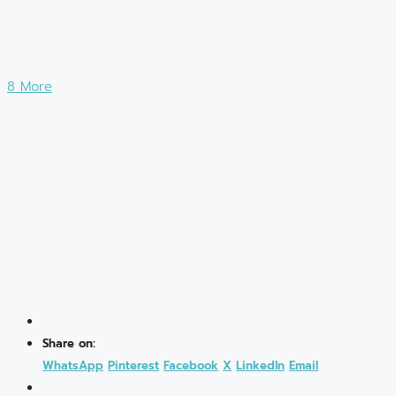
8 More
Share on:
WhatsApp
Pinterest
Facebook
X
LinkedIn
Email