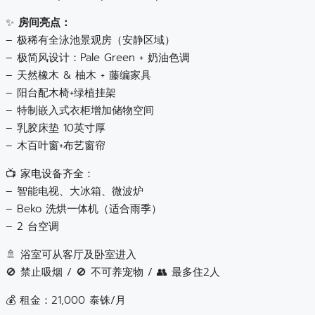
✨
房间亮点：
– 极稀有全泳池景观房（安静区域）
– 极简风设计：Pale Green + 奶油色调
– 天然橡木 & 柚木 + 藤编家具
– 阳台配木椅+绿植挂架
– 特制嵌入式衣柜增加储物空间
– 乳胶床垫 10英寸厚
– 木百叶窗+布艺窗帘
📺 家电设备齐全：
– 智能电视、大冰箱、微波炉
– Beko 洗烘一体机（适合雨季）
– 2 台空调
🚿 浴室可从客厅及卧室进入
🚫 禁止吸烟 / 🚫 不可养宠物 / 👥 最多住2人
💰 租金：21,000 泰铢/月