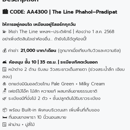
🏙️ CODE: AA4300 | The Line Phahol–Pradipat
ให้การอยู่คอนโด เหมือนอยู่รีสอร์ททุกวัน
💫 ให้เช่า The Line พหลฯ–ประดิพัทธ์ | ห้องว่าง 1 ส.ค. 2568
อย่าเพิ่งตัดสินใจเช่าห้องอื่น… ถ้ายังไม่ได้ดูห้องนี้!
💰 ค่าเช่า:
21,000 บาท/เดือน
(ถูกมากเมื่อเทียบกับวิวและความชิล)
🛋️
ห้องมุม ชั้น 10 | 35 ตร.ม. | ระเบียงทิศตะวันออก
🪟 หน้าต่าง 2 ด้าน รับลม วิวสระยาวเต็มสายตา (ช่วงสระน้ำลึก เงียบ
สงบ)
🎍 ตกแต่งมินิมอลด้วยโทน Pale Green + Milky Cream
🪑 เฟอร์ไม้โอ๊ค ไม้สัก หวายแท้ ผสมกลิ่นอายธรรมชาติ
🌿 ระเบียงมีที่นั่งไม้ 2 ตัว + ชั้นปลูกต้นไม้ริมราวระเบียง
📦 พร้อม Built-in พิเศษบริเวณเสา เพิ่มพื้นที่เก็บของ
🛏️ ที่นอนยางพารา 10 นิ้วนอนสบาย
🪟 ผ้าม่าน + มู่ลี่ไม้