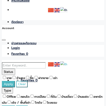
คำนวณสินเชื่อ
ติดต่อเรา
Account
ข่าวสารและกิจกรรม
Login
Favorites
0
Status
ขาย
จำนอง
ซื้อ
ฝากขาย
เช่า
Favorites
0
Apply
Clear
Type
Office
คอนโด
ทาวน์โฮม
ที่ดิน
บ้านเดี่ยว
บ้านแฝด
อพาร์ท
เม้น
เซ้ง / พื้นที่เช่า
โกดัง
โรงแรม