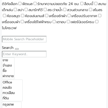
ดิจิทัลล็อก
ฟิตเนส
รักษาความปลอดภัย 24 ชม.
ล็อบบี้
สนาม
เด็กเล่น
สปา
สมาร์ททีวี
สระว่ายน้ำ
สวนส่วนกลาง
สโมสร
ห้องสมุด
ห้องเล่นเกมส์
เครื่องซักผ้า
เครืองปรับอากาศ
เครื่องอบผ้า
เครื่องใช้ไฟฟ้าครบ
เตาอบ
เฟอร์นิเจอร์ครบ
ไมโครเวฟ
Search