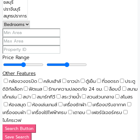
Price Range
Other Features
กล้องวงจรปิด
คลับเฮ้าส์
ซาวน่า
ตู้เย็น
ที่จอดรถ
ประตู
ดิจิทัลล็อก
ฟิตเนส
รักษาความปลอดภัย 24 ชม.
ล็อบบี้
สนาม
เด็กเล่น
สปา
สมาร์ททีวี
สระว่ายน้ำ
สวนส่วนกลาง
สโมสร
ห้องสมุด
ห้องเล่นเกมส์
เครื่องซักผ้า
เครืองปรับอากาศ
เครื่องอบผ้า
เครื่องใช้ไฟฟ้าครบ
เตาอบ
เฟอร์นิเจอร์ครบ
ไมโครเวฟ
Search Button
Save Search