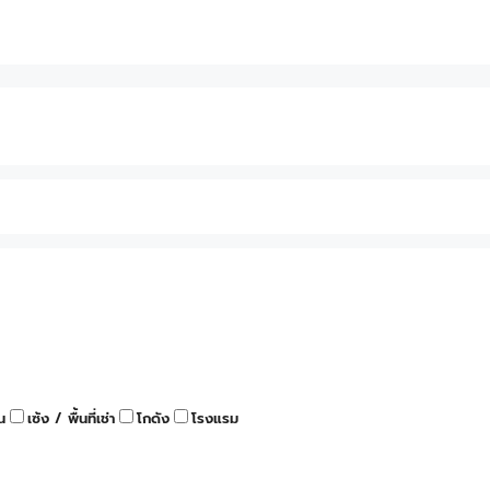
น
เซ้ง / พื้นที่เช่า
โกดัง
โรงแรม