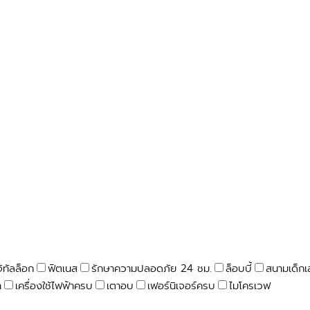
จิทัลล็อก
ฟิตเนส
รักษาความปลอดภัย 24 ชม.
ล็อบบี้
สนามเด็กเ
า
เครื่องใช้ไฟฟ้าครบ
เตาอบ
เฟอร์นิเจอร์ครบ
ไมโครเวฟ