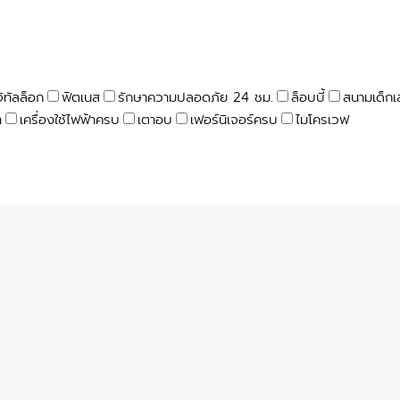
จิทัลล็อก
ฟิตเนส
รักษาความปลอดภัย 24 ชม.
ล็อบบี้
สนามเด็กเ
า
เครื่องใช้ไฟฟ้าครบ
เตาอบ
เฟอร์นิเจอร์ครบ
ไมโครเวฟ