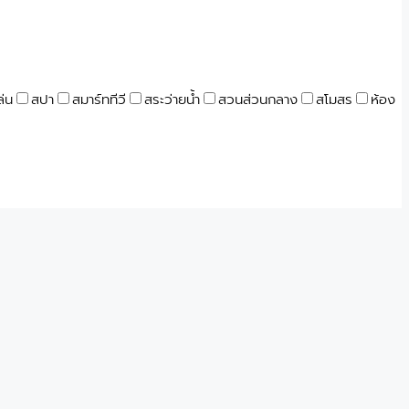
ล่น
สปา
สมาร์ททีวี
สระว่ายน้ำ
สวนส่วนกลาง
สโมสร
ห้อง