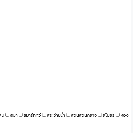
ล่น
สปา
สมาร์ททีวี
สระว่ายน้ำ
สวนส่วนกลาง
สโมสร
ห้อง