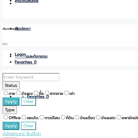
คำนวณสินเชื่อ
Account
ติดต่อเรา
Login
ข่าวสารและกิจกรรม
Favorites
0
Status
ขาย
จำนอง
ซื้อ
ฝากขาย
เช่า
Favorites
0
Apply
Clear
Type
Office
คอนโด
ทาวน์โฮม
ที่ดิน
บ้านเดี่ยว
บ้านแฝด
อพาร์ทเม้
Apply
Clear
Advanced Button