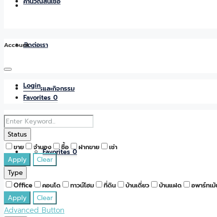
คำนวณสินเชื่อ
Account
ติดต่อเรา
Login
ข่าวสารและกิจกรรม
Favorites
0
Status
ขาย
จำนอง
ซื้อ
ฝากขาย
เช่า
Favorites
0
Apply
Clear
Type
Office
คอนโด
ทาวน์โฮม
ที่ดิน
บ้านเดี่ยว
บ้านแฝด
อพาร์ทเม้
Apply
Clear
Advanced Button