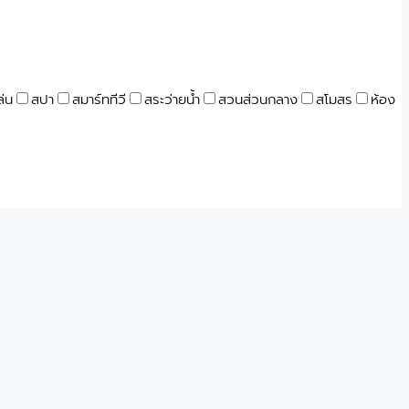
ล่น
สปา
สมาร์ททีวี
สระว่ายน้ำ
สวนส่วนกลาง
สโมสร
ห้อง