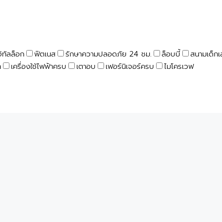
จิทัลล็อก
ฟิตเนส
รักษาความปลอดภัย 24 ชม.
ล็อบบี้
สนามเด็กเ
า
เครื่องใช้ไฟฟ้าครบ
เตาอบ
เฟอร์นิเจอร์ครบ
ไมโครเวฟ