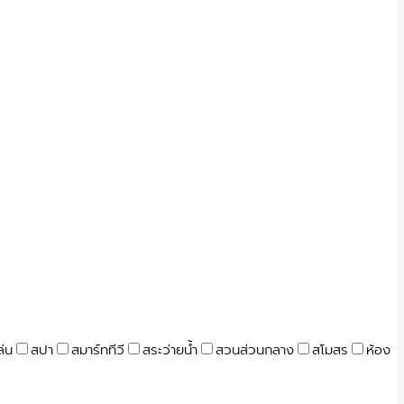
ล่น
สปา
สมาร์ททีวี
สระว่ายน้ำ
สวนส่วนกลาง
สโมสร
ห้อง