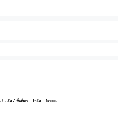
น
เซ้ง / พื้นที่เช่า
โกดัง
โรงแรม