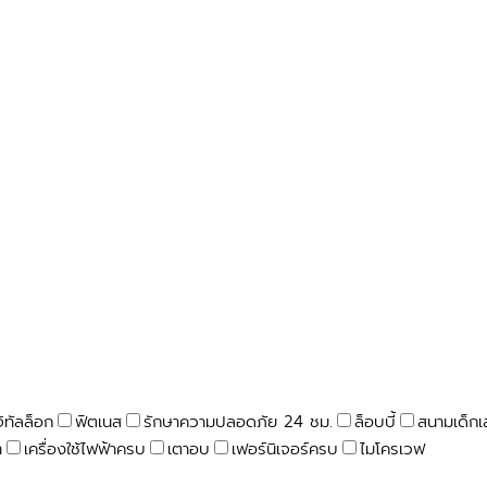
จิทัลล็อก
ฟิตเนส
รักษาความปลอดภัย 24 ชม.
ล็อบบี้
สนามเด็กเ
า
เครื่องใช้ไฟฟ้าครบ
เตาอบ
เฟอร์นิเจอร์ครบ
ไมโครเวฟ