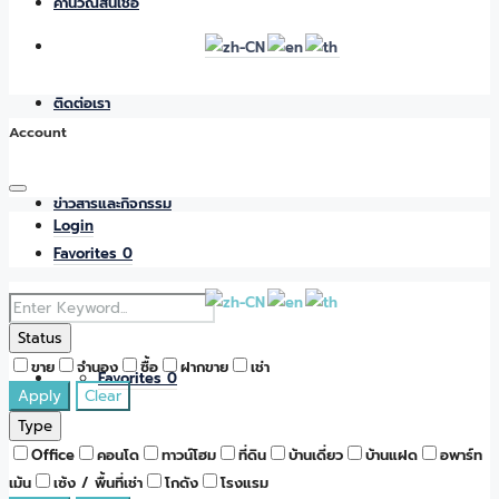
คำนวณสินเชื่อ
ติดต่อเรา
Account
ข่าวสารและกิจกรรม
Login
Favorites
0
Status
ขาย
จำนอง
ซื้อ
ฝากขาย
เช่า
Favorites
0
Apply
Clear
Type
Office
คอนโด
ทาวน์โฮม
ที่ดิน
บ้านเดี่ยว
บ้านแฝด
อพาร์ท
เม้น
เซ้ง / พื้นที่เช่า
โกดัง
โรงแรม