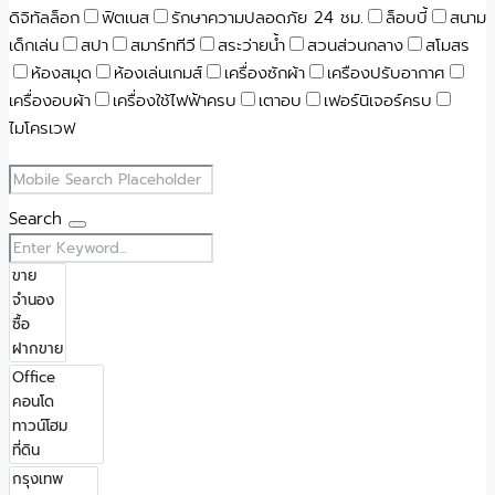
ดิจิทัลล็อก
ฟิตเนส
รักษาความปลอดภัย 24 ชม.
ล็อบบี้
สนาม
เด็กเล่น
สปา
สมาร์ททีวี
สระว่ายน้ำ
สวนส่วนกลาง
สโมสร
ห้องสมุด
ห้องเล่นเกมส์
เครื่องซักผ้า
เครืองปรับอากาศ
เครื่องอบผ้า
เครื่องใช้ไฟฟ้าครบ
เตาอบ
เฟอร์นิเจอร์ครบ
ไมโครเวฟ
Search