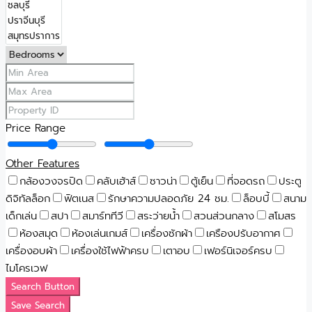
Price Range
Other Features
กล้องวงจรปิด
คลับเฮ้าส์
ซาวน่า
ตู้เย็น
ที่จอดรถ
ประตู
ดิจิทัลล็อก
ฟิตเนส
รักษาความปลอดภัย 24 ชม.
ล็อบบี้
สนาม
เด็กเล่น
สปา
สมาร์ททีวี
สระว่ายน้ำ
สวนส่วนกลาง
สโมสร
ห้องสมุด
ห้องเล่นเกมส์
เครื่องซักผ้า
เครืองปรับอากาศ
เครื่องอบผ้า
เครื่องใช้ไฟฟ้าครบ
เตาอบ
เฟอร์นิเจอร์ครบ
ไมโครเวฟ
Search Button
Save Search