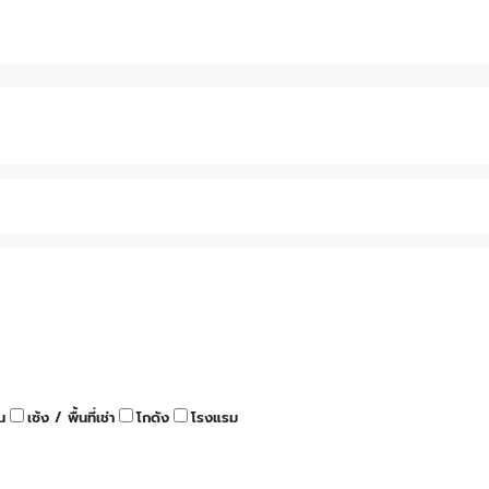
น
เซ้ง / พื้นที่เช่า
โกดัง
โรงแรม