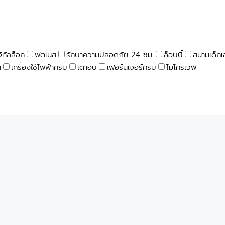
จิทัลล็อก
ฟิตเนส
รักษาความปลอดภัย 24 ชม.
ล็อบบี้
สนามเด็กเ
า
เครื่องใช้ไฟฟ้าครบ
เตาอบ
เฟอร์นิเจอร์ครบ
ไมโครเวฟ