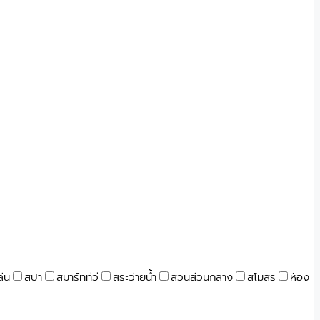
ล่น
สปา
สมาร์ททีวี
สระว่ายน้ำ
สวนส่วนกลาง
สโมสร
ห้อง