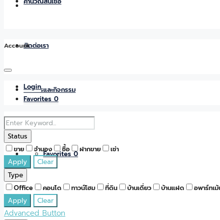
คำนวณสินเชื่อ
Account
ติดต่อเรา
Login
ข่าวสารและกิจกรรม
Favorites
0
Status
ขาย
จำนอง
ซื้อ
ฝากขาย
เช่า
Favorites
0
Apply
Clear
Type
Office
คอนโด
ทาวน์โฮม
ที่ดิน
บ้านเดี่ยว
บ้านแฝด
อพาร์ทเม้
Apply
Clear
Advanced Button