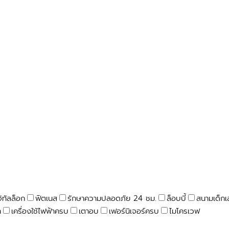
จิทัลล็อก
ฟิตเนส
รักษาความปลอดภัย 24 ชม.
ล็อบบี้
สนามเด็กเ
า
เครื่องใช้ไฟฟ้าครบ
เตาอบ
เฟอร์นิเจอร์ครบ
ไมโครเวฟ