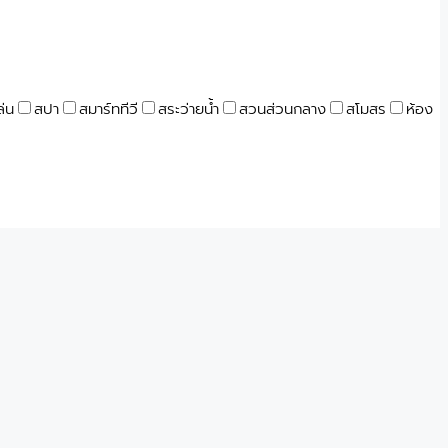
ล่น
สปา
สมาร์ททีวี
สระว่ายน้ำ
สวนส่วนกลาง
สโมสร
ห้อง