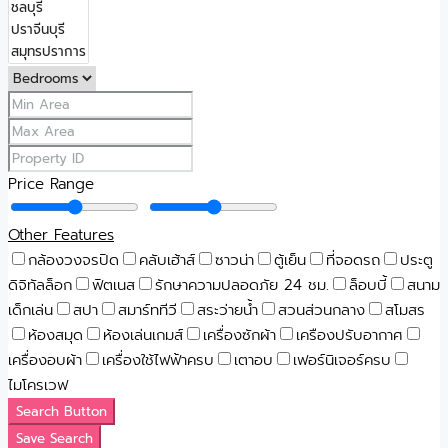
Price Range
Other Features
กล้องวงจรปิด
คลับเฮ้าส์
ซาวน่า
ตู้เย็น
ที่จอดรถ
ประตู
ดิจิทัลล็อก
ฟิตเนส
รักษาความปลอดภัย 24 ชม.
ล็อบบี้
สนาม
เด็กเล่น
สปา
สมาร์ททีวี
สระว่ายน้ำ
สวนส่วนกลาง
สโมสร
ห้องสมุด
ห้องเล่นเกมส์
เครื่องซักผ้า
เครืองปรับอากาศ
เครื่องอบผ้า
เครื่องใช้ไฟฟ้าครบ
เตาอบ
เฟอร์นิเจอร์ครบ
ไมโครเวฟ
Search Button
Save Search