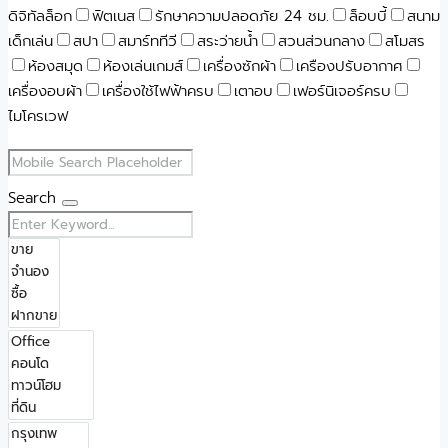
ดิจิทัลล็อก
ฟิตเนส
รักษาความปลอดภัย 24 ชม.
ล็อบบี้
สนาม
เด็กเล่น
สปา
สมาร์ททีวี
สระว่ายน้ำ
สวนส่วนกลาง
สโมสร
ห้องสมุด
ห้องเล่นเกมส์
เครื่องซักผ้า
เครืองปรับอากาศ
เครื่องอบผ้า
เครื่องใช้ไฟฟ้าครบ
เตาอบ
เฟอร์นิเจอร์ครบ
ไมโครเวฟ
Search