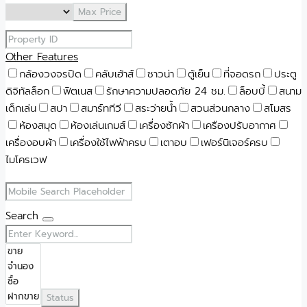
Max Price
Other Features
กล้องวงจรปิด
คลับเฮ้าส์
ซาวน่า
ตู้เย็น
ที่จอดรถ
ประตู
ดิจิทัลล็อก
ฟิตเนส
รักษาความปลอดภัย 24 ชม.
ล็อบบี้
สนาม
เด็กเล่น
สปา
สมาร์ททีวี
สระว่ายน้ำ
สวนส่วนกลาง
สโมสร
ห้องสมุด
ห้องเล่นเกมส์
เครื่องซักผ้า
เครืองปรับอากาศ
เครื่องอบผ้า
เครื่องใช้ไฟฟ้าครบ
เตาอบ
เฟอร์นิเจอร์ครบ
ไมโครเวฟ
Search
Status