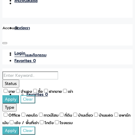
คำนวณสินเชื่อ
Account
ติดต่อเรา
Login
ข่าวสารและกิจกรรม
Favorites
0
Status
ขาย
จำนอง
ซื้อ
ฝากขาย
เช่า
Favorites
0
Apply
Clear
Type
Office
คอนโด
ทาวน์โฮม
ที่ดิน
บ้านเดี่ยว
บ้านแฝด
อพาร์ท
เม้น
เซ้ง / พื้นที่เช่า
โกดัง
โรงแรม
Apply
Clear