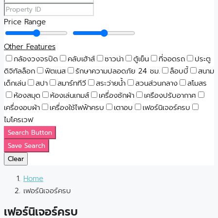
Price Range
Other Features
กล้องวงจรปิด
คลับเฮ้าส์
ซาวน่า
ตู้เย็น
ที่จอดรถ
ประตู
ดิจิทัลล็อก
ฟิตเนส
รักษาความปลอดภัย 24 ชม.
ล็อบบี้
สนาม
เด็กเล่น
สปา
สมาร์ททีวี
สระว่ายน้ำ
สวนส่วนกลาง
สโมสร
ห้องสมุด
ห้องเล่นเกมส์
เครื่องซักผ้า
เครืองปรับอากาศ
เครื่องอบผ้า
เครื่องใช้ไฟฟ้าครบ
เตาอบ
เฟอร์นิเจอร์ครบ
ไมโครเวฟ
Search Button
Save Search
Clear
Home
เฟอร์นิเจอร์ครบ
เฟอร์นิเจอร์ครบ