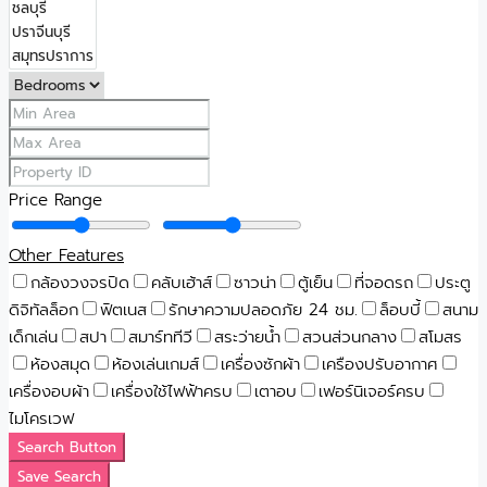
Price Range
Other Features
กล้องวงจรปิด
คลับเฮ้าส์
ซาวน่า
ตู้เย็น
ที่จอดรถ
ประตู
ดิจิทัลล็อก
ฟิตเนส
รักษาความปลอดภัย 24 ชม.
ล็อบบี้
สนาม
เด็กเล่น
สปา
สมาร์ททีวี
สระว่ายน้ำ
สวนส่วนกลาง
สโมสร
ห้องสมุด
ห้องเล่นเกมส์
เครื่องซักผ้า
เครืองปรับอากาศ
เครื่องอบผ้า
เครื่องใช้ไฟฟ้าครบ
เตาอบ
เฟอร์นิเจอร์ครบ
ไมโครเวฟ
Search Button
Save Search