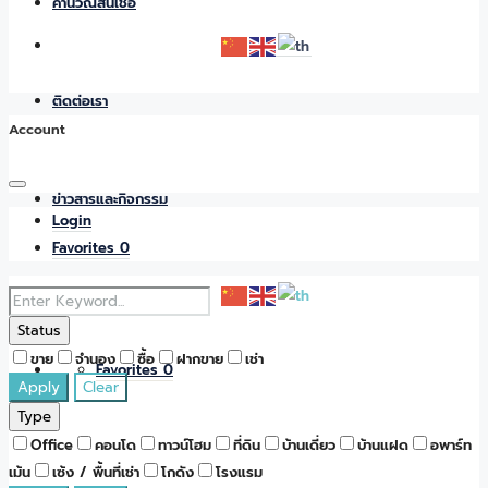
คำนวณสินเชื่อ
ติดต่อเรา
Account
ข่าวสารและกิจกรรม
Login
Favorites
0
Status
ขาย
จำนอง
ซื้อ
ฝากขาย
เช่า
Favorites
0
Apply
Clear
Type
Office
คอนโด
ทาวน์โฮม
ที่ดิน
บ้านเดี่ยว
บ้านแฝด
อพาร์ท
เม้น
เซ้ง / พื้นที่เช่า
โกดัง
โรงแรม