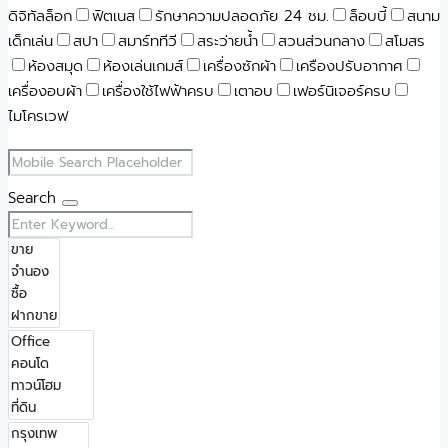
ดิจิทัลล็อก
ฟิตเนส
รักษาความปลอดภัย 24 ชม.
ล็อบบี้
สนาม
เด็กเล่น
สปา
สมาร์ททีวี
สระว่ายน้ำ
สวนส่วนกลาง
สโมสร
ห้องสมุด
ห้องเล่นเกมส์
เครื่องซักผ้า
เครืองปรับอากาศ
เครื่องอบผ้า
เครื่องใช้ไฟฟ้าครบ
เตาอบ
เฟอร์นิเจอร์ครบ
ไมโครเวฟ
Search