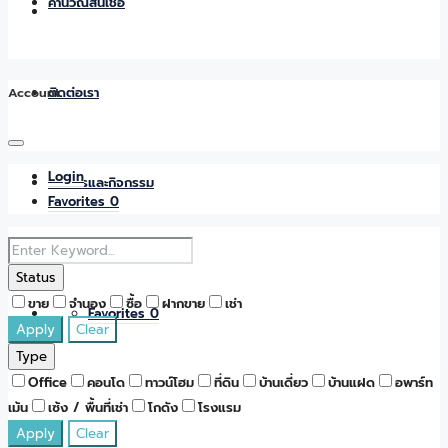
คำนวณสินเชื่อ
Account
ติดต่อเรา
Login
ข่าวสารและกิจกรรม
Favorites
0
Status
ขาย
จำนอง
ซื้อ
ฝากขาย
เช่า
Favorites
0
Apply
Clear
Type
Office
คอนโด
ทาวน์โฮม
ที่ดิน
บ้านเดี่ยว
บ้านแฝด
อพาร์ท
เม้น
เซ้ง / พื้นที่เช่า
โกดัง
โรงแรม
Apply
Clear