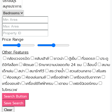
Price Range
Other Features
กล้องวงจรปิด
คลับเฮ้าส์
ซาวน่า
ตู้เย็น
ที่จอดรถ
ประตู
ดิจิทัลล็อก
ฟิตเนส
รักษาความปลอดภัย 24 ชม.
ล็อบบี้
สนาม
เด็กเล่น
สปา
สมาร์ททีวี
สระว่ายน้ำ
สวนส่วนกลาง
สโมสร
ห้องสมุด
ห้องเล่นเกมส์
เครื่องซักผ้า
เครืองปรับอากาศ
เครื่องอบผ้า
เครื่องใช้ไฟฟ้าครบ
เตาอบ
เฟอร์นิเจอร์ครบ
ไมโครเวฟ
Search Button
Save Search
Clear