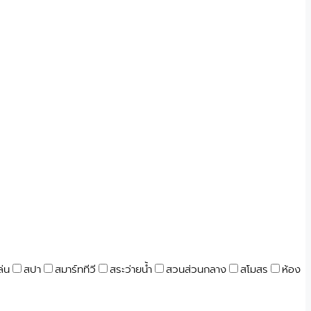
ล่น
สปา
สมาร์ททีวี
สระว่ายน้ำ
สวนส่วนกลาง
สโมสร
ห้อง