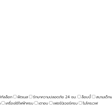
จิทัลล็อก
ฟิตเนส
รักษาความปลอดภัย 24 ชม.
ล็อบบี้
สนามเด็กเ
า
เครื่องใช้ไฟฟ้าครบ
เตาอบ
เฟอร์นิเจอร์ครบ
ไมโครเวฟ