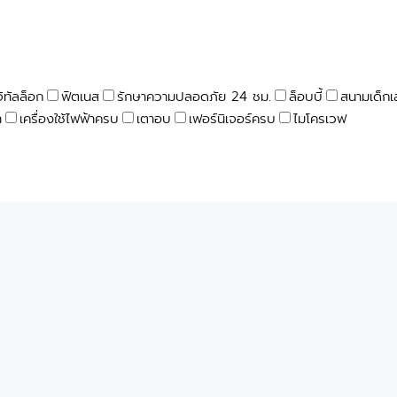
จิทัลล็อก
ฟิตเนส
รักษาความปลอดภัย 24 ชม.
ล็อบบี้
สนามเด็กเ
า
เครื่องใช้ไฟฟ้าครบ
เตาอบ
เฟอร์นิเจอร์ครบ
ไมโครเวฟ