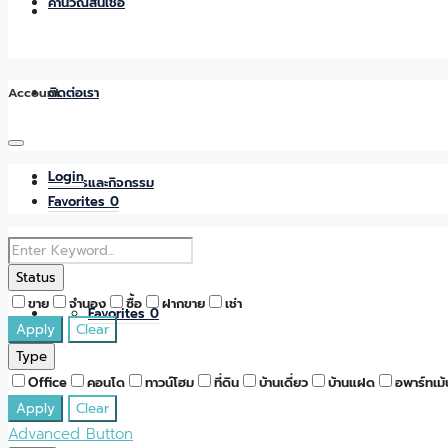
คำนวณสินเชื่อ
Account
ติดต่อเรา
Login
ข่าวสารและกิจกรรม
Favorites
0
Status
ขาย
จำนอง
ซื้อ
ฝากขาย
เช่า
Favorites
0
Apply
Clear
Type
Office
คอนโด
ทาวน์โฮม
ที่ดิน
บ้านเดี่ยว
บ้านแฝด
อพาร์ทเม้
Apply
Clear
Advanced Button