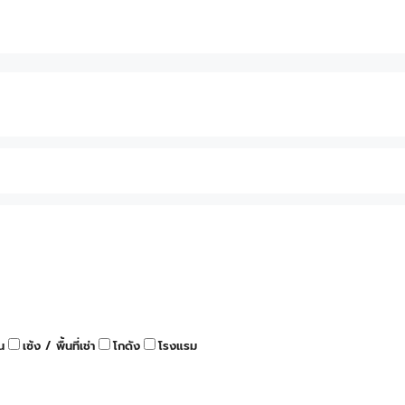
น
เซ้ง / พื้นที่เช่า
โกดัง
โรงแรม