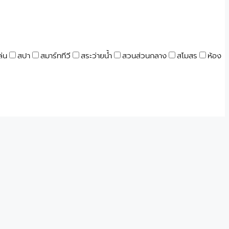
ล่น
สปา
สมาร์ททีวี
สระว่ายน้ำ
สวนส่วนกลาง
สโมสร
ห้อง