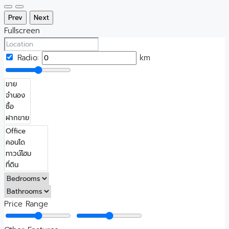
Prev
Next
Fullscreen
Radio:
km
Price Range