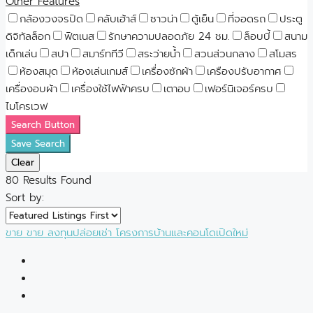
Other Features
กล้องวงจรปิด
คลับเฮ้าส์
ซาวน่า
ตู้เย็น
ที่จอดรถ
ประตู
ดิจิทัลล็อก
ฟิตเนส
รักษาความปลอดภัย 24 ชม.
ล็อบบี้
สนาม
เด็กเล่น
สปา
สมาร์ททีวี
สระว่ายน้ำ
สวนส่วนกลาง
สโมสร
ห้องสมุด
ห้องเล่นเกมส์
เครื่องซักผ้า
เครืองปรับอากาศ
เครื่องอบผ้า
เครื่องใช้ไฟฟ้าครบ
เตาอบ
เฟอร์นิเจอร์ครบ
ไมโครเวฟ
Search Button
Save Search
Clear
80
Results Found
Sort by:
ขาย
ขาย
ลงทุนปล่อยเช่า
โครงการบ้านและคอนโดเปิดใหม่