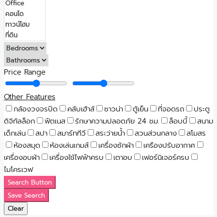
Price Range
Other Features
กล้องวงจรปิด
คลับเฮ้าส์
ซาวน่า
ตู้เย็น
ที่จอดรถ
ประตู
ดิจิทัลล็อก
ฟิตเนส
รักษาความปลอดภัย 24 ชม.
ล็อบบี้
สนาม
เด็กเล่น
สปา
สมาร์ททีวี
สระว่ายน้ำ
สวนส่วนกลาง
สโมสร
ห้องสมุด
ห้องเล่นเกมส์
เครื่องซักผ้า
เครืองปรับอากาศ
เครื่องอบผ้า
เครื่องใช้ไฟฟ้าครบ
เตาอบ
เฟอร์นิเจอร์ครบ
ไมโครเวฟ
Search Button
Save Search
Clear